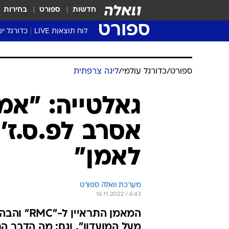
חדשות
ספורט
בחירות
ספורט
לוח תוצאות LIVE
כדורגל יש
ליגת העל Winner
סטט' ליגת
גביע המדי
גביע הטוט
שגרירים
נבחרות י
ליגה לאומ
ליגה א'
ספורט
/
כדורגל עולמי
/
ליגה צרפתית
גאלטייה: "א