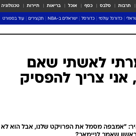
תרבות
סלבס
כסף
אוכל
בריאות
תיירות
טכנולוגיה
ראלי
כדורגל עולמי
כדורסל
ישראלים ב-NBA
תקצירים
עוד בספורט
ליגה אנגלית
ליגת העל
דני אבדיה
מונדיאל 2026
 העל
ליגה ספרדית
דאבל דריבל
NBA
נה
ליגה איטלקית
יורוליג וכדורסל אירופי
טבלאות
ו
ליגה גרמנית
ליגה לאומית
פודקאסטים
ליגה צרפתית
נבחרות ישראל בכדורסל
מסכמים מחזור
שראל
ליגת האלופות
כדורסל נשים
אבא של שבת
ית
הליגה האירופית
מעל הטבעת
דרום אמריקה
סערה בממלכה
טניס
טראש טוק
ספורט אמריקא
מרתי לאשתי שאם
פוקר