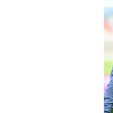
טה
רוגבי וקריקט
.
גולף
ביליארד
-
תקצירים