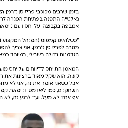
אסרב לפ.ס.ז',
לאמן"
מערכת וואלה ספורט
16.11.2022 / 6:43
המאמן הת
מעל המועדון". וגם: מה הדבר ה
בזמן שרבים מכוכבי פריז סן ז'רמן 
אמבפה בקבוצה, על יחסיו עם ניימא
"כשלואיס קמפוס (המנהל המקצועי) ד
מסרב לפריז סן ז'רמן, אני צריך להפ
הזדמנות גדולה בשבילי, במיוחד כמאמ