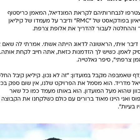
 אני צריך להפסיק
ענפים נוספים
לוח שידורים
החידה של ספור
ארכיון מדורים
כתבו לנו
ראיין ל-"RMC" והבהיר: "אמבפה מסמל את הפרויקט שלנו, אבל הוא לא
ראשון שאמר לניימאר?
הצטרפו לנבחרותיהם לקראת המונדיאל, המאמן כריסטוף
גאלטייה התפנה בפתיחת הפגרה לריאיון בפודקאסט של "RMC" ודיבר על מעמדו של קיליאן
ר וההחלטה לעבור להדריך את אלופת צרפת.
יבר איתי, הראשונה לדאוג הייתה אשתי. אמרתי לה שאם א
סיק לאמן. כשיש לך הזדמנות כזאת, אתה חייב לקחת אותה. ז
ן צרפתי", סיפר גאלטייה.