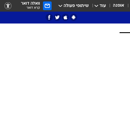
וואלה דואר
אופנה
עוד
שיתופי פעולה
קרא דואר
ציון 3
דאבל דריבל
י