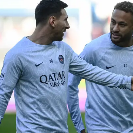
דף שאמבפה מקבל במועדון: "זה לא נכון. קיליאן קיבל החל
ל מדריד. הוא מסמל את הפרויקט שלנו, אין שום ספק בכך
וון שהוא מעל המועדון. הוא באותו מעמד כמו כל שאר
פוס ואני היינו מאוד ברורים עם כולם כשלקחנו את הקבוצה 
 בעיות".