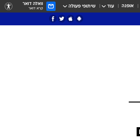
וואלה דואר
אופנה
עוד
שיתופי פעולה
קרא דואר
ציון 3
דאבל דריבל
י