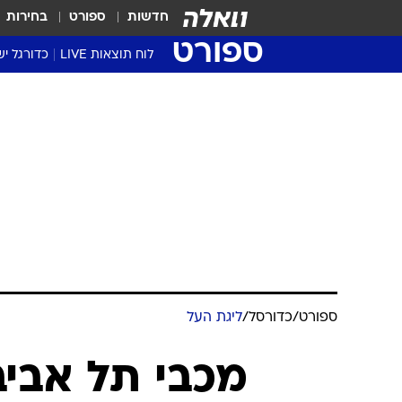
חדשות
ספורט
בחירות
ספורט
לוח תוצאות LIVE
כדורגל יש
ליגת העל Winner
סטט' ליגת
גביע המדי
גביע הטוט
שגרירים
נבחרות י
ליגה לאומ
ליגה א'
ספורט
/
כדורסל
/
ליגת העל
מכבי תל אביב