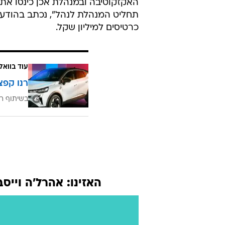
האקזקוטיבה ובמנהלת אכן כינסו את ה
תחליט המנהלת לנהל", נכתב בהודע
כרטיסים למיליון שקל.
עוד בוואל
רנו קפצ
בשיתוף רנ
האזינו: אהרל'ה וייס