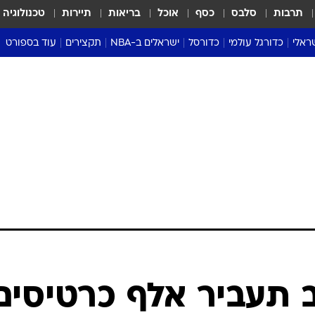
תרבות
סלבס
כסף
אוכל
בריאות
תיירות
טכנולוגיה
ראלי
כדורגל עולמי
כדורסל
ישראלים ב-NBA
תקצירים
עוד בספורט
ליגה אנגלית
ליגת העל
דני אבדיה
מונדיאל 2026
 העל
ליגה ספרדית
דאבל דריבל
NBA
נה
ליגה איטלקית
יורוליג וכדורסל אירופי
טבלאות
ו
ליגה גרמנית
ליגה לאומית
פודקאסטים
ליגה צרפתית
נבחרות ישראל בכדורסל
מסכמים מחזור
שראל
ליגת האלופות
כדורסל נשים
אבא של שבת
ית
הליגה האירופית
מעל הטבעת
דרום אמריקה
סערה בממלכה
טניס
טראש טוק
ספורט אמריקא
 תעביר אלף כרטיסים
פוקר