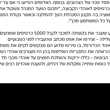
ד טכני של הצהובים. בנוסף, האדומים הודיעו כי אם עד יו
 כרטיסים לאוהדי הקבוצה, "יתכנס הוועד המנהל ונשקול את
ואציה בה תקנון המנהלת הפך להמלצה וכאשר נקודת המו
על כל המשתמע מכך".
כזכור, הפועל העבירה במהלך השבוע שעבר את בקשתה למכבי לקבל 1,000 כרטיס
לילה - וצירפו את אותו מכתב שהעבירו לפני כשבועיים
גוד הכדורסל, בו פירטו מדוע הם מבקשים לקיים את משחק
 הראתה את התקריות האלימות בהן היו מעורבים אוהדי הפו
הבוטות - כללו יריקות והשלכת חפצים על אוהדי מכבי תל
 כוסות שתייה ומקלות של דגלים, ולטענת אוהדים רבים של