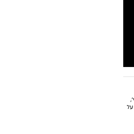
רוגבי וקריקט
גולף
ביליארד
תקצירים
,
על