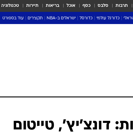
תרבות
סלבס
כסף
אוכל
בריאות
תיירות
טכנולוגיה
ראלי
כדורגל עולמי
כדורסל
ישראלים ב-NBA
תקצירים
עוד בספורט
ליגה אנגלית
ליגת העל
דני אבדיה
מונדיאל 2026
 העל
ליגה ספרדית
דאבל דריבל
NBA
נה
ליגה איטלקית
יורוליג וכדורסל אירופי
טבלאות
ו
ליגה גרמנית
ליגה לאומית
פודקאסטים
ליגה צרפתית
נבחרות ישראל בכדורסל
מסכמים מחזור
שראל
ליגת האלופות
כדורסל נשים
אבא של שבת
ית
הליגה האירופית
מעל הטבעת
דרום אמריקה
סערה בממלכה
טניס
טראש טוק
ספורט אמריקא
: דונצ'יץ', טייטום
פוקר