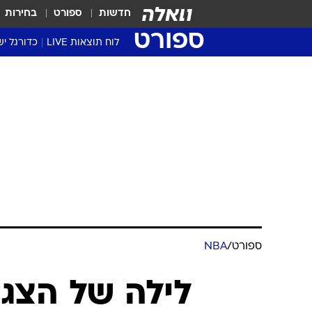
חדשות
ספורט
בחירות
ספורט
לוח תוצאות LIVE
כדורגל יש
ליגת העל Winner
סטט' ליגת
גביע המדי
גביע הטוט
שגרירים
נבחרות י
ליגה לאומ
ליגה א'
ספורט
/
NBA
לילה של הצגות