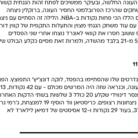
ונה החלשה, ובעיקר ממשיכים לפתח זהות הגנתית קשוח
שחקים שהרכז הפרובלמטי החסיר העונה, ברוקלין ניצחה
בארבעה - ובממוצע ספגה במשחקים הללו הכי פחות נקודות ב-NBA. הלילה זה הסתיים עם
ם עוד משחק הגנתי מצוין והתעלות התקפית של קווין דור
ת' קרי (22). הקליפרס ששוב חסרו את קוואי לאונרד נוצחו אחרי שני הפסדים
רצופים, וראו את פול ג'ורג' מוגבל ל-5 מ-21 בלבד מהשדה, ולמרות זאת מסיים כקלע הבולט ש
רטים שלו שהסתיימו בהפסד, לוקה דונצ'יץ' התפוצץ. הפנ
הסלובני רשם טריפל דאבל שלישי העונה, וכנראה שזה היה המרשים מכולם - עם 42 נקודות, 13
ריבאונדים ו-10 אסיסטים. יחד עם ספנסר דינווידי שקלע 20 כולל 3 שלשות בשתי הדקות
הם עצרו את הבלייזרס אחרי שלושה ניצחונות רצופים. כריסטיאן ווד הוסיף 19 למנצחת, ג
קבע שיא עונתי עבור המפסידה עם 37, בעוד 29 נקודות ו-12 אסיסטים של דמיאן לילארד לא