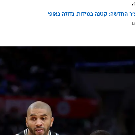
ה
'ר החדשה: קטנה במידות, גדולה באופי
ו