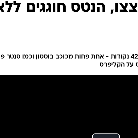
ענפים נוספים
צו, הנטס חוגגים ללא
לוח שידורים
החידה של ספור
ארכיון מדורים
כתבו לנו
דונצ'יץ' להט עם טריפל דאבל ו-42 נקודות - אחת פחות מכוכב בוסטון וכמו סנטר 