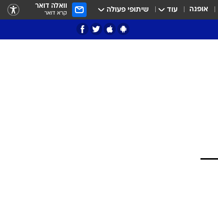
וואלה דואר
אופנה
עוד
שיתופי פעולה
קרא דואר
ציון 3
דאבל דריבל
י