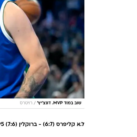
/
שוב במוד MVP. דונצ'יץ'
רויטרס
ל.א קליפרס (6:7) - ברוקלין (7:6) 110:95