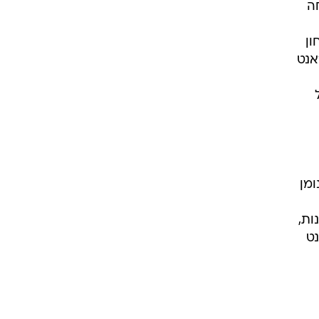
ה
 ניצחון
אנט
ל
ומן
 האחרונות,
'רמי גרנט