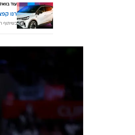
עוד בוואל
רנו קפצ
בשיתוף רנ