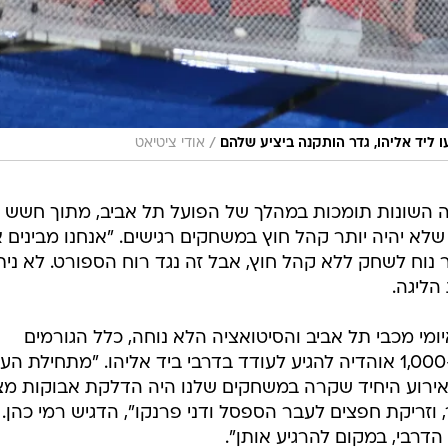
/
 ליד אליהו, גדר הותקנה ביציע שלהם
אודי ציטיאט
גה השונות תומכות במהלך של הפועל תל אביב, מתוך חשש
שלא יהיה יותר קהל חוץ במשחקים רגישים. "אנחנו מבינים 
וח לשחק ללא קהל חוץ, אבל זה נגד רוח הספורט. לא נית
הליגה.
מי מכבי תל אביב והסיטואציה הלא נוחה, כלל הגורמים
יתעשתו ויגיעו להחלטה שתאפשר ל-1,000 אוהדיה להגיע לעודד בדרבי ביד אליהו. "מתחילת ה
 האירוע היחיד שקרה במשחקים שלנו היה הדלקת אבוקות מ
, וזריקת חפצים לעבר הספסל ודני פרנקו", הדגיש רמי כהן.
דרבי, במקום להרגיע אותן".