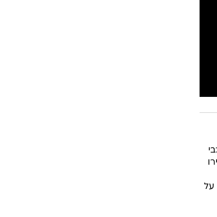
רוגבי וקריקט
גולף
ביליארד
תקצירים
בי
רו
 על