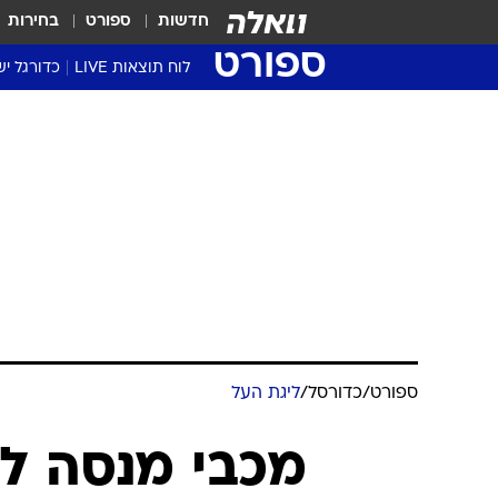
חדשות
ספורט
בחירות
ספורט
לוח תוצאות LIVE
כדורגל יש
ליגת העל Winner
סטט' ליגת
גביע המדי
גביע הטוט
שגרירים
נבחרות י
ליגה לאומ
ליגה א'
ספורט
/
כדורסל
/
ליגת העל
מכבי מנסה למ