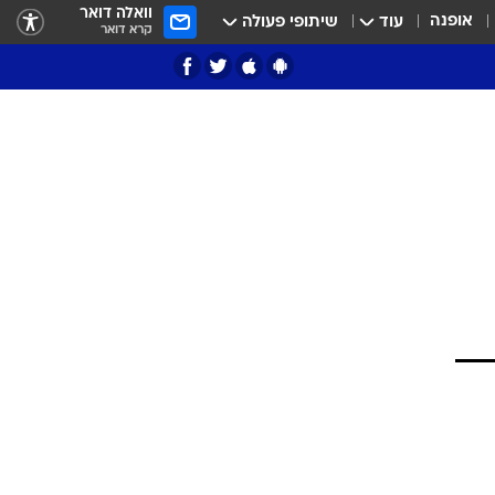
וואלה דואר
אופנה
עוד
שיתופי פעולה
קרא דואר
ציון 3
דאבל דריבל
י