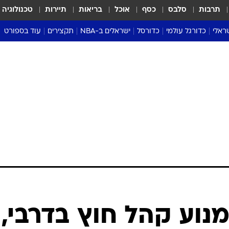
תרבות
סלבס
כסף
אוכל
בריאות
תיירות
טכנולוגיה
ראלי
כדורגל עולמי
כדורסל
ישראלים ב-NBA
תקצירים
עוד בספורט
ליגה אנגלית
ליגת העל
דני אבדיה
מונדיאל 2026
 העל
ליגה ספרדית
דאבל דריבל
NBA
נה
ליגה איטלקית
יורוליג וכדורסל אירופי
טבלאות
ו
ליגה גרמנית
ליגה לאומית
פודקאסטים
ליגה צרפתית
נבחרות ישראל בכדורסל
מסכמים מחזור
שראל
ליגת האלופות
כדורסל נשים
אבא של שבת
ית
הליגה האירופית
מעל הטבעת
דרום אמריקה
סערה בממלכה
טניס
טראש טוק
ספורט אמריקא
נוע קהל חוץ בדרבי,
פוקר