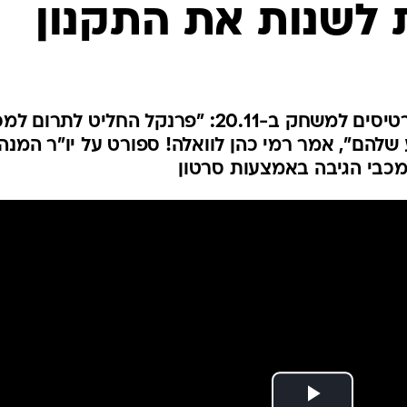
 לשנות את התקנון
ענפים נוספים
לוח שידורים
החידה של ספור
ארכיון מדורים
כתבו לנו
הצהובים מסרבים להעיר אלף כרטיסים למשחק ב-20.11: "פרנקל החליט לתרו
 שלהם", אמר רמי כהן לוואלה! ספורט על יו"ר המנה
 מכבי הגיבה באמצעות סרטון