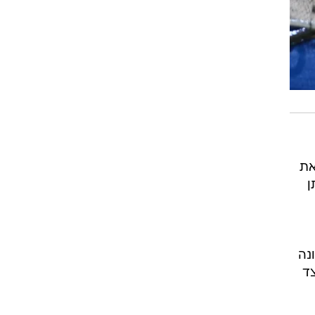
את
ן
עונה
צד