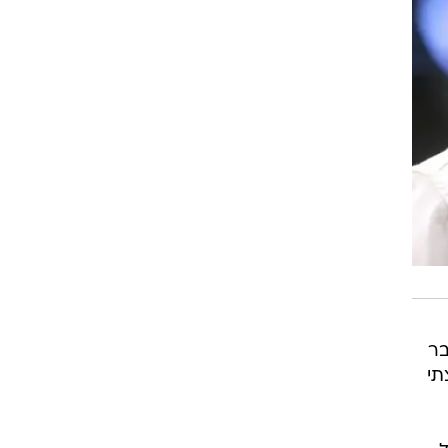
בר
תי