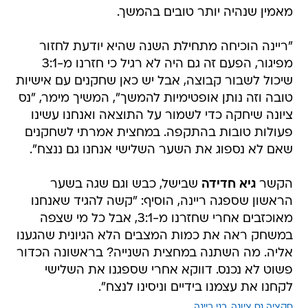
מאמין שנהיה יותר טובים בהמשך.
"ריינה הוכיחה מתחילת השנה שהיא יודעת לחזור
מפיגור, הפעם זה גם היה לא רגיל כי חזרנו מ-3:1
שיכול לשבור קבוצה, אבל יש כאן שחקנים עם אישיות
טובה וזה נותן אופטימיות להמשך", המשיך מימר, "נס
ציונה שיחקה כדי לשמור על התוצאה ואנחנו עשינו
פעולות טובות בהתקפה. במחצית אמרתי לשחקנים
שאם לא נספוג את השער השלישי אנחנו גם ננצח".
הקשר
גיא חדידה
שבישל, כבש וגם שגה בשער
הראשון שספגה ריינה, הוסיף: "קשה להגיד שאנחנו
מאוכזבים אחרי שחזרנו מ-3:1, אבל כל מי שצפה
במשחק ראה את כמות המצבים הלא הגיונית שהגענו
אליה. מה השתנה במחצית השנייה? בראשונה הכדור
פשוט לא נכנס. דווקא אחרי שספגנו את השלישי
לקחנו את עצמנו בידיים וניסינו לנצח".
סקציה נס ציונה
בני ריינה