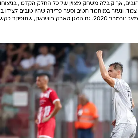
בים, אך קיבלה משחק מצוין של כל החלק הקדמי, בניצוחו
מד, ונעזר במוחמד חטיב וסער פדידה שהיו טובים לצידו ב
לרביעייה ראשונה שהקבוצה כובשת מאז נובמבר 2020. גם המגן טארק בושנאק, שתופקד כ