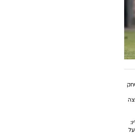
שחק
צה
:
על