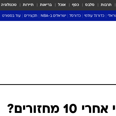
תרבות
סלבס
כסף
אוכל
בריאות
תיירות
טכנולוגיה
ראלי
כדורגל עולמי
כדורסל
ישראלים ב-NBA
תקצירים
עוד בספורט
ליגה אנגלית
ליגת העל
דני אבדיה
מונדיאל 2026
 העל
ליגה ספרדית
דאבל דריבל
NBA
נה
ליגה איטלקית
יורוליג וכדורסל אירופי
טבלאות
ו
ליגה גרמנית
ליגה לאומית
פודקאסטים
ליגה צרפתית
נבחרות ישראל בכדורסל
מסכמים מחזור
שראל
ליגת האלופות
כדורסל נשים
אבא של שבת
ית
הליגה האירופית
מעל הטבעת
דרום אמריקה
סערה בממלכה
טניס
טראש טוק
ספורט אמריקא
"מקום חמישי אחרי 10 מחזורים?
פוקר