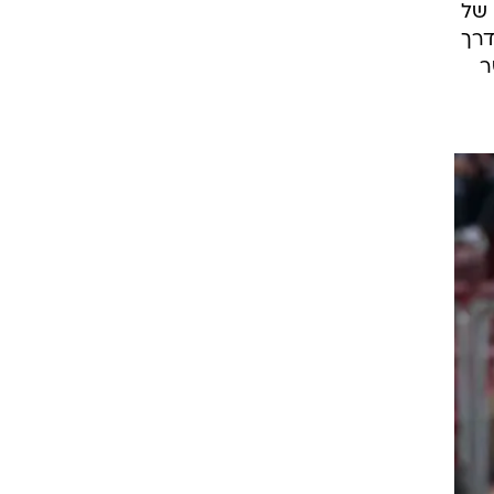
 של
דרך
קשר