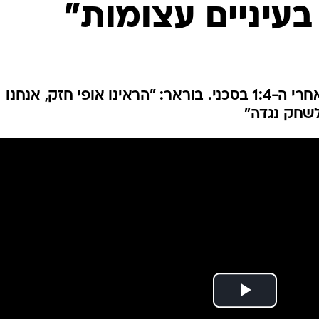
בעיניים עצומות"
ענפים נוספים
לוח שידורים
החידה של ספור
ארכיון מדורים
כתבו לנו
מחמאות לנימני בהפועל חדרה אחרי ה-1:4 בסכני. בוראר: "הראינו אופי חזק, אנחנו
שחק נגדה"