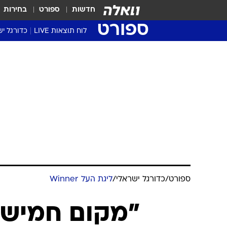
חדשות
ספורט
בחירות
ספורט
לוח תוצאות LIVE
כדורגל יש
ליגת העל Winner
סטט' ליגת
גביע המדי
גביע הטוט
שגרירים
נבחרות י
ליגה לאומ
ליגה א'
ספורט
/
כדורגל ישראלי
/
ליגת העל Winner