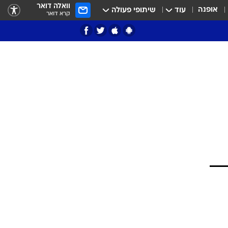
וואלה דואר
אופנה
עוד
שיתופי פעולה
קרא דואר
ציון 3
דאבל דריבל
י