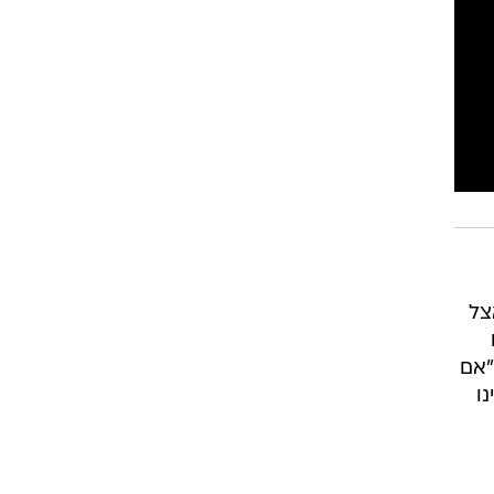
רוגבי וקריקט
גולף
ביליארד
תקצירים
ץ אצל
"אם
 היינו