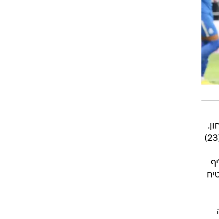
ן.
צ'יבוטה סיפק את ההופעה הכי טובה שלו ב-2022 כשהכין את השער העצמי של טימותי אוואני (23)
ף
יח