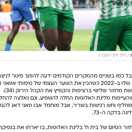
/
לילך וייס רוזנברג
ל כמו בשניים מהמקרים הקודמים ידעה להפוך פיגור לניצחו
וגם בישל לפרנזי פיירו שמצא את הרשת מחזור שלישי ברציפות והקפיץ את הקהל הירוק (34).
שהעייפות מליגת האלופות החלה להשפיע, וגם נאלצה להחלי
מחליף וחש רגישות בשריר, אבל מוחמד אבו פאני דאג להבט
גה בדקה ה-73.
ור הסיום של בית ח' בליגת האלופות, בו יארחו את בנפיקה