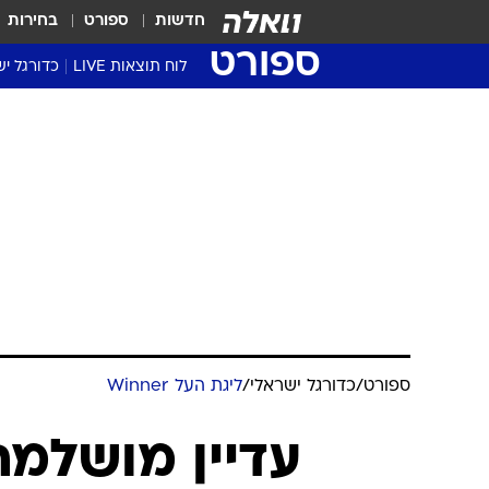
חדשות
ספורט
בחירות
ספורט
לוח תוצאות LIVE
כדורגל יש
ליגת העל Winner
סטט' ליגת
גביע המדי
גביע הטוט
שגרירים
נבחרות י
ליגה לאומ
ליגה א'
ספורט
/
כדורגל ישראלי
/
ליגת העל Winner
עדיין מושלמת