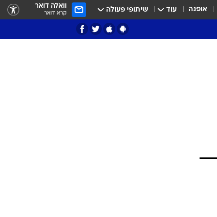
וואלה דואר
אופנה
עוד
שיתופי פעולה
קרא דואר
ציון 3
דאבל דריבל
י