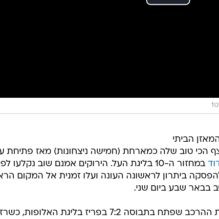
1
אזן הביתי
 הכי טוב שלה כמארחת (חמישה ניצחונות) מאז פתיחת עו
וד
במחזור ה-10 בליגת העל. הירוקים אמנם שוב נקלעו לפי
להפסקה ביתרון לראשונה העונה ועלו זמנית אל המקום הראש
בבאר שבע ביום שני.
ברק בכר ביצע שלושה שינויים לעומת ההרכב שפתח בתבוסה 7:2 בפריז בליגת האלופות, כשרז