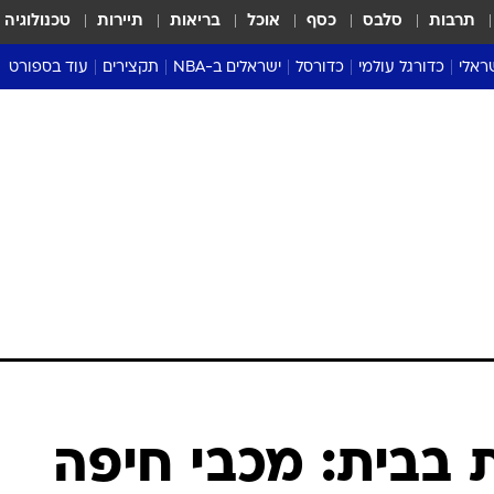
תרבות
סלבס
כסף
אוכל
בריאות
תיירות
טכנולוגיה
ראלי
כדורגל עולמי
כדורסל
ישראלים ב-NBA
תקצירים
עוד בספורט
ליגה אנגלית
ליגת העל
דני אבדיה
מונדיאל 2026
 העל
ליגה ספרדית
דאבל דריבל
NBA
נה
ליגה איטלקית
יורוליג וכדורסל אירופי
טבלאות
ו
ליגה גרמנית
ליגה לאומית
פודקאסטים
ליגה צרפתית
נבחרות ישראל בכדורסל
מסכמים מחזור
שראל
ליגת האלופות
כדורסל נשים
אבא של שבת
ית
הליגה האירופית
מעל הטבעת
דרום אמריקה
סערה בממלכה
טניס
טראש טוק
ספורט אמריקא
 בבית: מכבי חיפה
פוקר