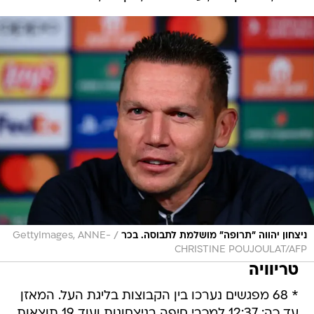
/
ניצחון יהווה "תרופה" מושלמת לתבוסה. בכר
GettyImages, ANNE-
CHRISTINE POUJOULAT/AFP
טריוויה
* 68 מפגשים נערכו בין הקבוצות בליגת העל. המאזן
עד כה: 12:37 למכבי חיפה בניצחונות ועוד 19 תוצאות