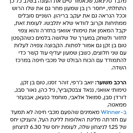
מלבד סלינאס, שכאמור סיים את העונה בשלב כל כך
התחלתי, ייחסר רן בן שמעון מחר גם את שלו הרוש
וככל הנראה גם את יעקב בריהון. השניים סובלים
ממתיחות וקרוב לוודאי שלא יתלבשו. לעומת זאת,
יקבל המאמן את טימותי אוואני בחזרה והוא צפוי
לחזור ולשחק במערך של שלושה בלמים כשהקפטן
טום בן זקן גם אמור לפתוח. הקבוצה צפויה לעלות
עם שני חלוצים, כשבן שמעון יעדיף עוד קשר כדי
להתמודד עם הכוח הבולט של מכבי חיפה במרכז
השדה.
הרכב משוער:
יואב ג'רפי, זוהר זסנו, טום בן זקן,
טימותי אוואני, ננאד צבטקוביץ', גיל כהן, נאור סבג,
ז'ורדן סבן, סמואל אלאבי, מוחמד כנעאן, אבנעזר
ממאטה.
ב-Winner
מאמינים שהפעם מכבי חיפה לא תמעד
עם חזרתה מליגת האלופות לליגת העל, והעניקו יחס
של 1.25 לניצחון שלה, לעומת יחס של 6.30 לניצחון