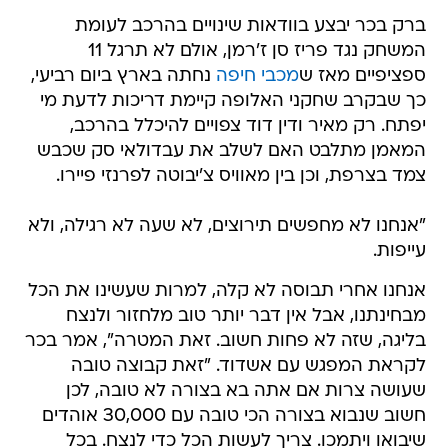
ברק בכר יבצע בוודאות שינויים בהרכב לעומת
המשחק נגד פריז סן ז'רמן, אולם לא תרגל 11
ספציפיים מאז ש
מכבי חיפה
נחתה בארץ ביום רביעי,
כך שבקרב שחקני האלופה קיימת דריכות לדעת מי
יפתח. רק מאיר ודין דוד צפויים להיכלל בהרכב,
המאמן מתלבט האם לשלב את עבדולאי סק שכבש
צמד בצרפת, וכן בין מאוויס צ'יבוטה לפרנזי פיירו.
"אנחנו לא מחפשים תירוצים, לא שעה לא רגילה, ולא
עייפות.
אנחנו אחרי תבוסה לא קלה, למרות שעשינו את הכל
מבחינתנו, אבל אין דבר יותר טוב מלחזור ולנצח
בליגה, שזה לא פחות חשוב. זאת המטרה", אמר בכר
לקראת המפגש עם אשדוד. "זאת קבוצה טובה
שעושה צרות אם אתה בא בצורה לא טובה, לכן
חשוב שנבוא בצורה הכי טובה עם 30,000 אוהדים
שיבואו ויתמכו. צריך לעשות הכל כדי לנצח. בכל