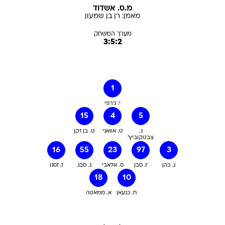
מ.ס. אשדוד
מאמן:
רן
בן שמעון
מערך המשחק
3:5:2
1
י. ג'רפי
15
4
5
נ.
ט. אוואני
ט. בן זקן
צבטקוביץ'
16
55
23
97
3
ג. כהן
ז. סבן
ס. אלאבי
נ. סבג
ז. זסנו
18
10
ח. כנעאן
א. ממאטה