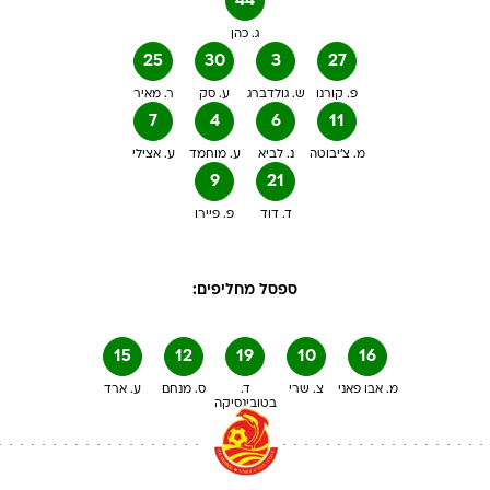
44
ג. כהן
25
30
3
27
פ. קורנו
ש. גולדברג
ע. סק
ר. מאיר
7
4
6
11
מ. צ'יבוטה
נ. לביא
ע. מוחמד
ע. אצילי
9
21
ד. דוד
פ. פיירו
ספסל מחליפים:
15
12
19
10
16
מ. אבו פאני
צ. שרי
ד.
ס. מנחם
ע. ארד
בטובינסיקה