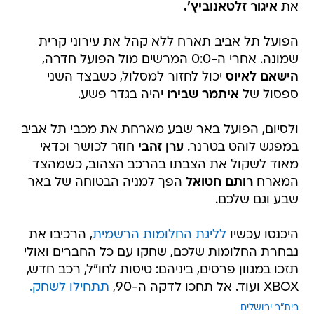
את
איגור זלטאנוביץ'.
הפועל תל אביב תארח ללא קהל את עירוני קרית
שמונה. אחרי ה-0:0 המרשים מול הפועל חדרה,
הישאם לאיוס
יכול לחזור למסלול, כשבצד השני
ספסול של
איתמר שבירו
יהיה בגדר פשע.
ולסיום, הפועל באר שבע מארחת את מכבי תל אביב
במפגש לוהט בטרנר.
ערן זהבי
חוזר לכושר וכדאי
מאוד לשקול את הצבתו בהרכב הצהוב, כשמהצד
המארח
רותם חטואל
הפך למניה הבטוחה של באר
שבע וגם שלכם.
היכנסו עכשיו
לליגת החלומות הרשמית
, הרכיבו את
נבחרת החלומות שלכם, שחקו עם כל החברים ואולי
תזכו במגוון פרסים, ביניהם: טיסות לחו"ל, רכב חדש,
XBOX ועוד. אל תחכו לדקה ה-90,
תתחילו לשחק.
בית"ר ירושלים