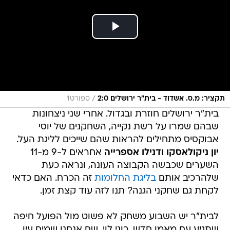
/
תקציר: מ.ס. אשדוד - בית"ר ירושלים 2:0
ספורט1
בית"ר ירושלים חוזרת ובגדול. אחרי שני ניצחונות
שבהם שמרו על רשת נקייה, השחקנים של יוסי
אבוקסיס מתחילים להראות שהם שייכים לליגת העל.
יון ניקולאסקו ודנילו אספרייה
אחראים ל-9 מ-11
השערים שכבשה הקבוצה העונה, ונראה כעת
שלהרכיב אותם
בליגת החלומות
זה הכרח. האם כדאי
לקחת גם שחקני הגנה? תנו לזה עוד קצת זמן.
לבית"ר יש השבוע משחק לא פשוט מול הפועל חיפה
שתגיע עם מאמן חדש, רוני לוי. שם אנחנו שמים עין