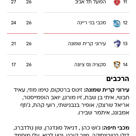
11
הפועל תל אביב
26
27
12
מכבי בני ריינה
26
24
13
עירוני קרית שמונה
26
21
14
סקציה נס ציונה
26
17
הרכבים
עירוני קרית שמונה:
זיגוס ברטקוס, טימו מוזי, עאיד
חבשי, איתי בן שבת, זיו מורגן, יואב הופמייסטר,
אריאל שרצקי, אופיר בנבנישתי, רועי קהת, ג'וזף
אמבונג, איתמר שבירו.
מכבי חיפה:
ג'וש כהן , דניאל סונדגרן, שון גולדברג,
דילן בטובינסיקה, פייר קורנו, נטע לביא, עלי מוחמד,