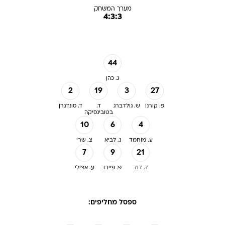
מערך המשחק
4:3:3
44
ג. כהן
2
19
3
27
פ. קורנו
ש. גולדברג
ד.
ד. סונדגרן
בטובינסיקה
10
6
4
ע. מוחמד
נ. לביא
צ. שרי
7
9
21
ד. דוד
פ. פיירו
ע. אצילי
ספסל מחליפים: