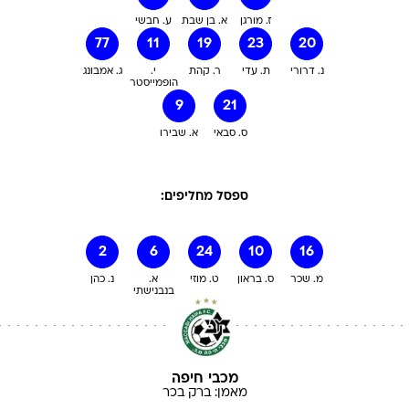
ז. מורגן
א. בן שבת
ע. חבשי
77
11
19
23
20
נ. דרורי
ת. עדי
ר. קהת
י.
ג. אמבונג
הופמייסטר
9
21
ס. סבאי
א. שבירו
ספסל מחליפים:
2
6
24
10
16
מ. שכר
ס. בראון
ט. מוזי
א.
נ. כהן
בנבנישתי
מכבי חיפה
מאמן:
ברק
בכר