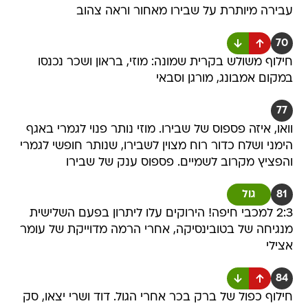
עבירה מיותרת על שבירו מאחור וראה צהוב
70
חילוף משולש בקרית שמונה: מוזי, בראון ושכר נכנסו
במקום אמבונג, מורגן וסבאי
77
וואו, איזה פספוס של שבירו. מוזי נותר פנוי לגמרי באגף
הימני ושלח כדור רוח מצוין לשבירו, שנותר חופשי לגמרי
והפציץ מקרוב לשמיים. פספוס ענק של שבירו
81
גול
2:3 למכבי חיפה! הירוקים עלו ליתרון בפעם השלישית
מנגיחה של בטובינסיקה, אחרי הרמה מדוייקת של עומר
אצילי
84
חילוף כפול של ברק בכר אחרי הגול. דוד ושרי יצאו, סק