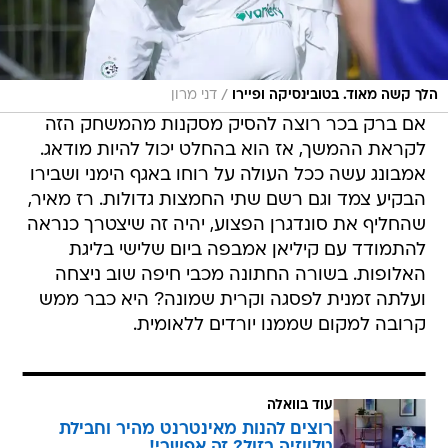
/
הלך קשה מאוד. בטובינסיקה ופיירו
דני מרון
אם ברק בכר רוצה להסיק מסקנות מהמשחק הזה
לקראת ההמשך, אז הוא בהחלט יכול להיות מודאג.
אמבונג עשה ככל העולה על רוחו באגף הימני ושבירו
הבקיע צמד וגם רשם שתי החמצות גדולות. רז מאיר,
שהחליף את סונדגרן הפצוע, יהיה זה שיצטרך כנראה
להתמודד עם קיליאן אמבפה ביום שלישי בליגת
האלופות. בשורה החתונה מכבי חיפה שוב ניצחה
ועלתה זמנית לפסגה וקרית שמונה? היא כבר ממש
קרובה למקום שממנו יורדים ללאומית.
עוד בוואלה
רוצים להנות מאינטרנט מהיר וחבילת
טלווזיה בזול? זה אפשרי!