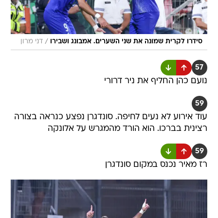
/
סידרו לקרית שמונה את שני השערים. אמבונג ושבירו
דני מרון
57
נועם כהן החליף את ניר דרורי
59
עוד אירוע לא נעים לחיפה. סונדגרן נפצע כנראה בצורה
רצינית בברכו. הוא הורד מהמגרש על אלונקה
59
רז מאיר נכנס במקום סונדגרן