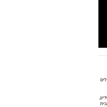
רוגבי וקריקט
גולף
ביליארד
תקצירים
לים
ון,
בית