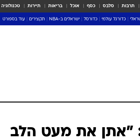
תרבות
סלבס
כסף
אוכל
בריאות
תיירות
טכנולוגיה
ראלי
כדורגל עולמי
כדורסל
ישראלים ב-NBA
תקצירים
עוד בספורט
ליגה אנגלית
ליגת העל
דני אבדיה
מונדיאל 2026
 העל
ליגה ספרדית
דאבל דריבל
NBA
נה
ליגה איטלקית
יורוליג וכדורסל אירופי
טבלאות
ו
ליגה גרמנית
ליגה לאומית
פודקאסטים
ליגה צרפתית
נבחרות ישראל בכדורסל
מסכמים מחזור
שראל
ליגת האלופות
כדורסל נשים
אבא של שבת
ית
הליגה האירופית
מעל הטבעת
דרום אמריקה
סערה בממלכה
טניס
טראש טוק
ספורט אמריקא
 "אתן את מעט הלב
פוקר