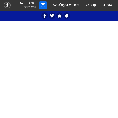
וואלה דואר
אופנה
עוד
שיתופי פעולה
קרא דואר
ציון 3
דאבל דריבל
י