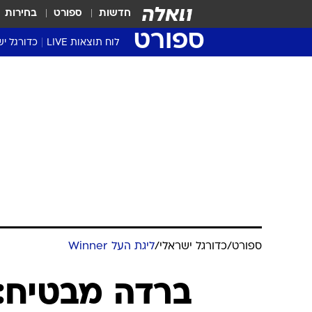
חדשות
ספורט
בחירות
ספורט
לוח תוצאות LIVE
כדורגל יש
ליגת העל Winner
סטט' ליגת
גביע המדי
גביע הטוט
שגרירים
נבחרות י
ליגה לאומ
ליגה א'
ספורט
/
כדורגל ישראלי
/
ליגת העל Winner
ברדה מבטיח: