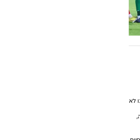
 לא
,