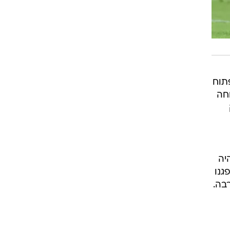
תוח
חה
יה
גנו
ים, שזה יפה, אבל ספגנו 10 וזה הרבה.