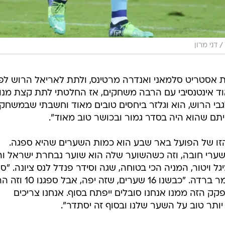
/
דני מרון
ת אסטריט סלמאני ואנדרה מרטינס, ולתת לאריאל הרוש לפ
אוד אינטנסיבי עם הרבה משחקים, אז החלטתי לתת קצת מנו
גבי הרוש, הוא וגלזר ביחסים טובים מאוד וחשבתי שבמשחק
ם שהוא היה בסדר גמור ובכושר טוב מאוד".
 הזו של הפועל באר שבע הוא כמות השערים שהיא ספגה.
ערי חובה, וזה כשהשוער שלה הוא שוער נבחרת ישראל וה
 ויטור, המניה הכי בטוחה, שגה וסידר פנדל לנס ציונה. "ספ
יותר מדי שערים מתחילת העונה", אמר ברדה. "כבשנו 16 שער
ק הזה ממנו אנחנו סובלים ייפתח בסוף. אנחנו צריכים
ותר טוב על השער שלנו ובסוף זה יסתדר".