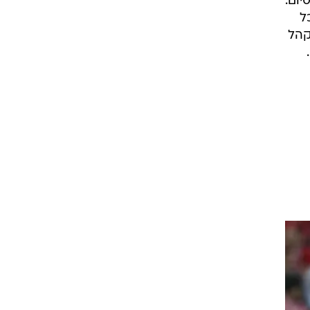
בסיום.
ל
קהל