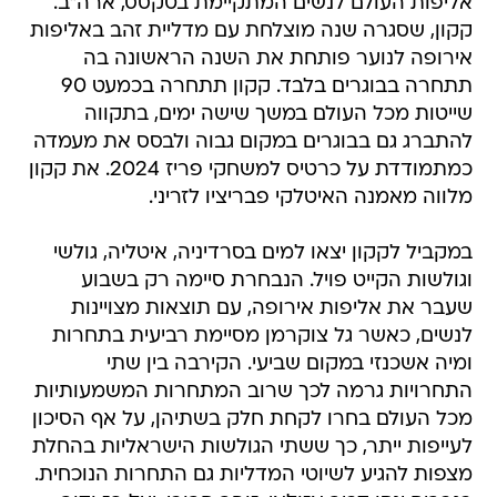
אליפות העולם לנשים המתקיימת בטקסס, ארה"ב.
קקון, שסגרה שנה מוצלחת עם מדליית זהב באליפות
אירופה לנוער פותחת את השנה הראשונה בה
תתחרה בבוגרים בלבד. קקון תתחרה בכמעט 90
שייטות מכל העולם במשך שישה ימים, בתקווה
להתברג גם בבוגרים במקום גבוה ולבסס את מעמדה
כמתמודדת על כרטיס למשחקי פריז 2024. את קקון
מלווה מאמנה האיטלקי פבריציו לזריני.
במקביל לקקון יצאו למים בסרדיניה, איטליה, גולשי
וגולשות הקייט פויל. הנבחרת סיימה רק בשבוע
שעבר את אליפות אירופה, עם תוצאות מצויינות
לנשים, כאשר גל צוקרמן מסיימת רביעית בתחרות
ומיה אשכנזי במקום שביעי. הקירבה בין שתי
התחרויות גרמה לכך שרוב המתחרות המשמעותיות
מכל העולם בחרו לקחת חלק בשתיהן, על אף הסיכון
לעייפות ייתר, כך ששתי הגולשות הישראליות בהחלת
מצפות להגיע לשיוטי המדליות גם התחרות הנוכחית.