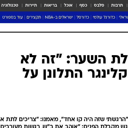
תרבות
סלבס
כסף
אוכל
בריאות
תיירות
טכנולוגיה
ראלי
כדורגל עולמי
כדורסל
ישראלים ב-NBA
תקצירים
עוד בספורט
ליגה אנגלית
ליגת העל
דני אבדיה
מונדיאל 2026
 העל
ליגה ספרדית
דאבל דריבל
NBA
נה
ליגה איטלקית
יורוליג וכדורסל אירופי
טבלאות
ו
ליגה גרמנית
ליגה לאומית
פודקאסטים
ליגה צרפתית
נבחרות ישראל בכדורסל
מסכמים מחזור
שראל
ליגת האלופות
כדורסל נשים
אבא של שבת
ית
הליגה האירופית
מעל הטבעת
דרום אמריקה
סערה בממלכה
טניס
טראש טוק
ספורט אמריקא
לת השער: "זה לא
פוקר