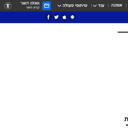
וואלה דואר
אופנה
עוד
שיתופי פעולה
קרא דואר
ציון 3
דאבל דריבל
י