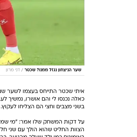
/
שער הניצחון נגזל ממנו? שכטר
דני מרון