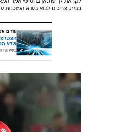
על פסילת השער של איתי שכטר לקר
לבדוק. הסתכלנו בשידור חוזר שלנו ו
נראה נבדל".
על כך שטרנר כבר אינו המבצר שהיה 
בלי טעויות אישיות, השער השני בא 
מבחינת כדורגל אני מעודד מזה שייצ
לקראת לך פוזנאן בחמישי אמר המא
בבית, צריכים לבוא בשיא המוכנות עם
עוד בוואל
הצטרפו 
שלא הכ
בשיתוף וו