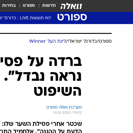
חדשות
ספורט
בחירות
ספורט
לוח תוצאות LIVE
כדורגל יש
ליגת העל Winner
סטט' ליגת
גביע המדי
גביע הטוט
שגרירים
נבחרות י
ליגה לאומ
ליגה א'
ספורט
/
כדורגל ישראלי
/
ליגת העל Winner
ברדה על פסי