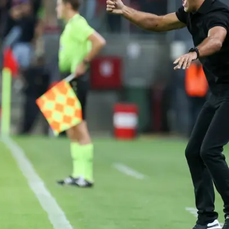
פעמיים מפיגור וחילצה 2:2 מול הפועל חיפה והאקס חאתם עבד אלחמיד, שכבש ולא חגג.
נות להיצמד בטבלה למכבי חיפה, שהופתעה בידי בני ריינה