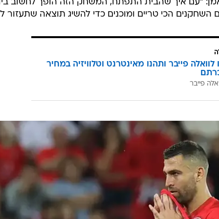
את הסיום: "הבדיקה לקחה המון זמן, חשבתי שהשופט הול
אמנם לנו אין את הטכנולוגיה של השופטים, אבל לנו זה לא 
פעם: "חייבים לשמור על הבית הרבה יותר, איך עושים את 
מטעות מיותרת. בקרנות צריך לסגור שחקנים בצורה טובה,
רנו המון מצבים ושלטנו בקצב של המשחק".
מן: "עם איך שהבית התפתח, המשחק הזה הופך לחשוב ביו
 השחקנים הכי טריים ומוכנים כדי להשיג תוצאה שתעזור לנו
ה
לוואלה פייבר ותהנו מאינטרנט וטלוויזיה במחיר
רתם
אלה פייבר