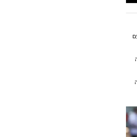
רוגבי וקריקט
גולף
ביליארד
תקצירים
ם