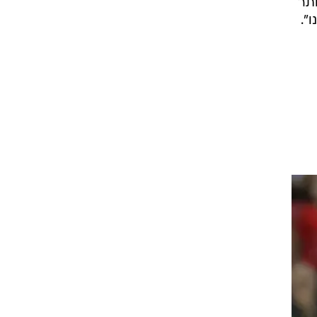
ך
היה
זה?
תר
".