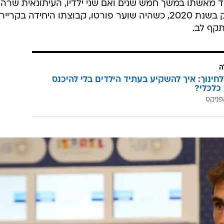
שנה וחצי, קסיאס בן ה-41 נפרד מאשתו במשך חמש שנים ואם שני ילדיו, העיתונאית שרה
קרבונרו. כזכור, קסיאס פרש ממשחק בשנת 2020, כשהיה שוער פורטו, קבוצתו היחידה בקרי
קף לב.
ה
לחינוך: איך להשקיע בעתיד הילדים בלי להיכנס
כלכלי?
פניקס