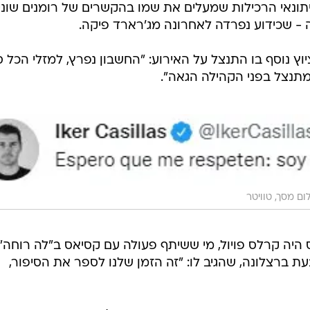
ונאי הרכילות שמעלים את שמו בהקשרים של רומנים שוני
- שכידוע נפרדה לאחרונה מג'רארד פיקה.
ץ נוסף בו התנצל על האירוע: "החשבון נפרץ, למזלי הכל ס
 מתנצל בפני הקהילה הגאה".
ום מסך, טוויטר
היה קרלס פויול, מי ששיתף פעולה עם קסיאס ב"לה רוחה"
ת ברצלונה, שהגיב לו: "זה הזמן שלנו לספר את הסיפור,