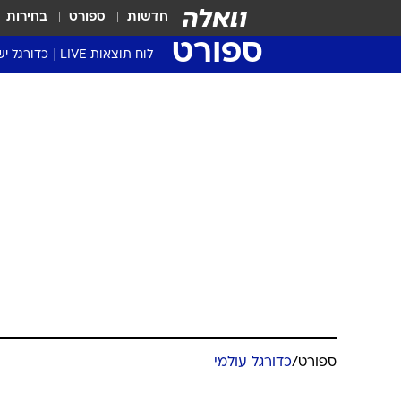
חדשות
ספורט
בחירות
ספורט
לוח תוצאות LIVE
כדורגל יש
ליגת העל Winner
סטט' ליגת
גביע המדי
גביע הטוט
שגרירים
נבחרות י
ליגה לאומ
ליגה א'
ספורט
/
כדורגל עולמי