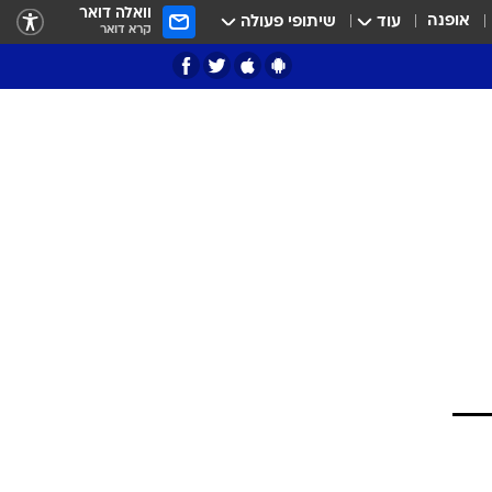
וואלה דואר
אופנה
עוד
שיתופי פעולה
קרא דואר
ציון 3
דאבל דריבל
י