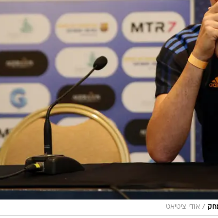
/
מחק
אודי ציטיאט