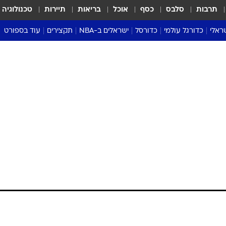
תרבות
סלבס
כסף
אוכל
בריאות
תיירות
טכנולוגיה
ראלי
כדורגל עולמי
כדורסל
ישראלים ב-NBA
תקצירים
עוד בספורט
ליגה אנגלית
ליגת העל
דני אבדיה
מונדיאל 2026
 העל
ליגה ספרדית
דאבל דריבל
NBA
נה
ליגה איטלקית
יורוליג וכדורסל אירופי
טבלאות
ו
ליגה גרמנית
ליגה לאומית
פודקאסטים
ליגה צרפתית
נבחרות ישראל בכדורסל
מסכמים מחזור
שראל
ליגת האלופות
כדורסל נשים
אבא של שבת
ית
הליגה האירופית
מעל הטבעת
דרום אמריקה
סערה בממלכה
טניס
טראש טוק
ספורט אמריקא
פוקר