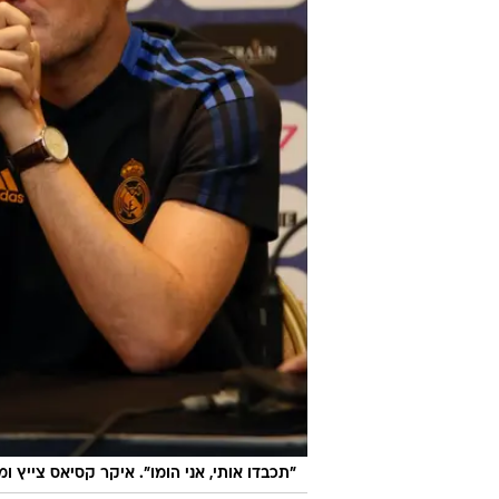
"תכבדו אותי, אני הומו". איקר קסיאס צייץ ו