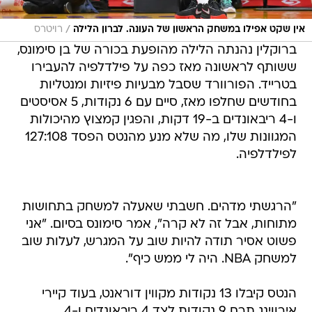
/
אין שקט אפילו במשחק הראשון של העונה. לברון הלילה
רויטרס
ברוקלין נהנתה הלילה מהופעת בכורה של בן סימונס,
ששותף לראשונה מאז כפה על פילדלפיה להעבירו
בטרייד. הפורוורד שסבל מבעיות פיזיות ומנטליות
בחודשים שחלפו מאז, סיים עם 6 נקודות, 5 אסיסטים
ו-4 ריבאונדים ב-19 דקות, והפגין קמצוץ מהיכולות
המגוונות שלו, מה שלא מנע מהנטס הפסד 127:108
לפילדלפיה.
"הרגשתי מדהים. חשבתי שאעלה למשחק בתחושות
מתוחות, אבל זה לא קרה", אמר סימונס בסיום. "אני
פשוט אסיר תודה להיות שוב על המגרש, לעלות שוב
למשחק NBA. היה לי ממש כיף".
הנטס קיבלו 13 נקודות מקווין דוראנט, בעוד קיירי
אירווינג תרם 9 נקודות לצד 4 ריבאונדים ו-4