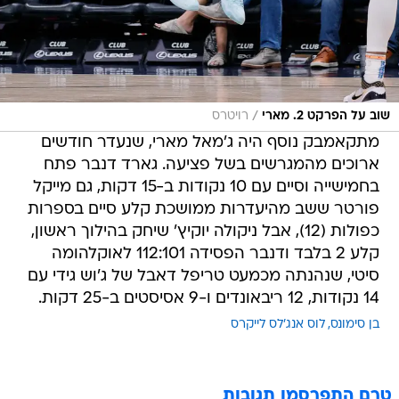
/
שוב על הפרקט 2. מארי
רויטרס
מתקאמבק נוסף היה ג'מאל מארי, שנעדר חודשים
ארוכים מהמגרשים בשל פציעה. גארד דנבר פתח
בחמישייה וסיים עם 10 נקודות ב-15 דקות, גם מייקל
פורטר ששב מהיעדרות ממושכת קלע סיים בספרות
כפולות (12), אבל ניקולה יוקיץ' שיחק בהילוך ראשון,
קלע 2 בלבד ודנבר הפסידה 112:101 לאוקלהומה
סיטי, שנהנתה מכמעט טריפל דאבל של ג'וש גידי עם
14 נקודות, 12 ריבאונדים ו-9 אסיסטים ב-25 דקות.
בן סימונס
לוס אנג'לס לייקרס
טרם התפרסמו תגובות