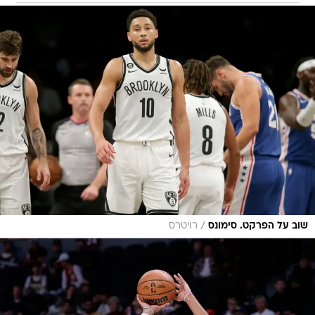
/
שוב על הפרקט. סימונס
רויטרס