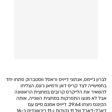
לברון ג'יימס, אנתוני דייויס וראסל ווסטברוק פתחו יחד
בחמישייה לצד קריס דאן ודמיאן ג'ונס, הצליחו
להשאיר את הלייקרס קרובים במחצית הראשונה
אבל לא מנעו התפרקות במחצית השנייה, אותה
הקינגס ניצחו 29:64. דייויס אמנם סיים עם
דאבל-דאבל של 11 נקודות ו-11 ריבאונדים ב-16