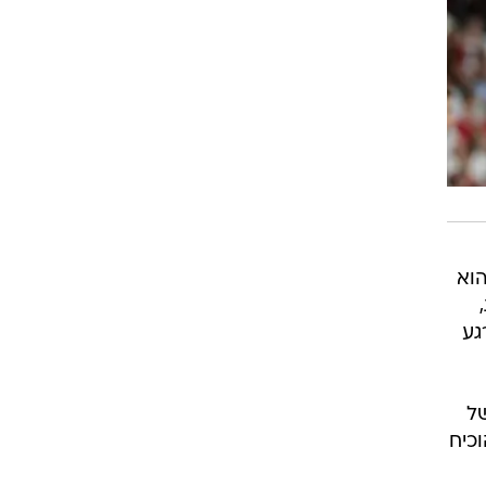
הוא
ת,
גע
של
וכיח