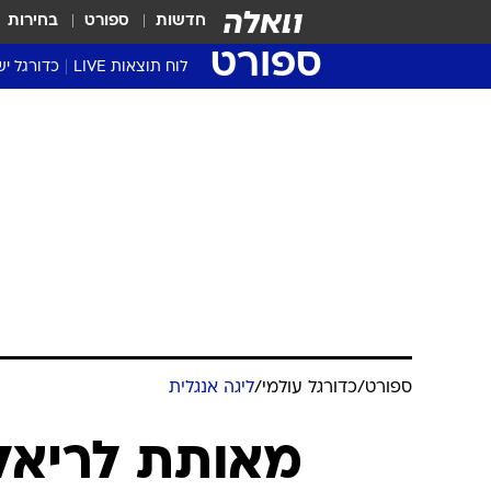
חדשות
ספורט
בחירות
ספורט
לוח תוצאות LIVE
כדורגל יש
ליגת העל Winner
סטט' ליגת
גביע המדי
גביע הטוט
שגרירים
נבחרות י
ליגה לאומ
ליגה א'
ספורט
/
כדורגל עולמי
/
ליגה אנגלית
מאותת לריאל?