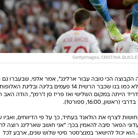
GettyImages, CRISTINA QUICLE
ה הקבוצה הכי טובה עבור ארלינג", אמר אלפי, שבעברו גם 
כיכב במנצ'סטר סיטי, אולם בוודאי שלא כמו בנו שכבר הרשית 14 פעמים בליגה ובליגת האלופו
דריד הייתה במקום השלישי ואז פריז סן ז'רמן", הודה האב ר
ון, 16:00, ספורט1).
 נחושות לצרף את הולאנד בעתיד, כך על פי הדיווחים, ואביו 
ן לשני מועדוני הפאר סיבה להאמין בכך: "אני חושב שארלינג רוצה לה
 הוא יכול להישאר במנצ'סטר סיטי שלוש שנים, ארבע לכל