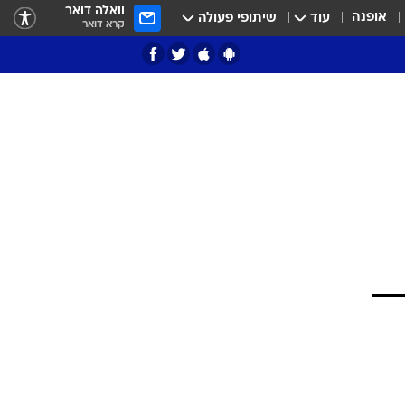
וואלה דואר
אופנה
עוד
שיתופי פעולה
קרא דואר
ציון 3
דאבל דריבל
י