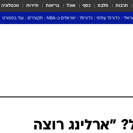
תרבות
סלבס
כסף
אוכל
בריאות
תיירות
טכנולוגיה
ראלי
כדורגל עולמי
כדורסל
ישראלים ב-NBA
תקצירים
עוד בספורט
ליגה אנגלית
ליגת העל
דני אבדיה
מונדיאל 2026
 העל
ליגה ספרדית
דאבל דריבל
NBA
נה
ליגה איטלקית
יורוליג וכדורסל אירופי
טבלאות
ו
ליגה גרמנית
ליגה לאומית
פודקאסטים
ליגה צרפתית
נבחרות ישראל בכדורסל
מסכמים מחזור
שראל
ליגת האלופות
כדורסל נשים
אבא של שבת
ית
הליגה האירופית
מעל הטבעת
דרום אמריקה
סערה בממלכה
טניס
טראש טוק
ספורט אמריקא
 "ארלינג רוצה
פוקר