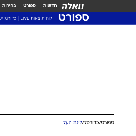
חדשות
ספורט
בחירות
ספורט
לוח תוצאות LIVE
כדורגל יש
ליגת העל Winner
סטט' ליגת
ספורט
/
כדורסל
/
ליגת העל
גביע המדי
גביע הטוט
חמישי בגביע ו
שגרירים
פוגשת את חולו
נבחרות י
ליגה לאומ
בראון
ליגה א'
אור שקדי
28.9.2022 / 10:49
העונה, הרכז בסגל. חולון תרשו