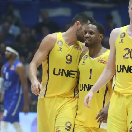
ה בגזרה הישראלית עם ניצחון לא פשוט על גלבוע/גליל
מעט בעיות במשחק שלהם, בעיקר בכל הנוגע לקליעה מבחוץ
ו את האינטנסיביות ההגנתית הצליחו לייצר נקודות קלות
זו בראון שהצטרף השבוע לאימונים נרשם לסגל ויערוך את
וסטין הולינס, ג'רל מרטין ודארן היליארד. המשחק עשוי לה
ק נגד ז'לגיריס קונה ביורוליג בשבוע הבא.