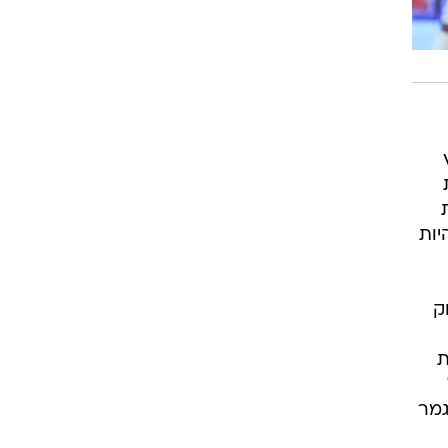
ק
ת
גמר
 בו
 נגד
ל