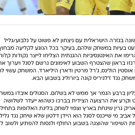
עליון ברבע הגמר אך ממש לא בשלום. הסגולים איבדו במשח
ט וקרע את הרצועה הצידית בברכו כשהוא ייעדר לשלושה
 אריק גרין שינחת בארץ וצפוי לשחק בליגת האלופות בתחיל
אביב מי שייכנס לסגל הוא היידן דלטון שלא שיחק נגד גליל
גמת השיפור שהוצגה בשבוע החולף ולנסות להפתיע ולשוב ל
ות בליגת האלופות, הדרבי התל אביבי הוא המקרה היחידי
 הקרוב. אך לאור משחק הכדורגל הביתי של הפועל תל אביב
חות את הגמר בכל מקרה כדי לאפשר למקסימום אוהדים מכ
 ווינר סל.