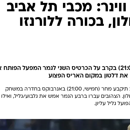
ענפים נוספים
לוח שידורים
העולה השנייה לגמר גביע ווינר 2022 תיקבע מחר (חמישי, 21:00) באנרבוקס בחדרה במשחק
ון. הצהובים עברו ברבע הגמר אמש את גלבוע/גליל, ואילו
החידה של ספור
על גליל עליון.
ארכיון מדורים
כתבו לנו