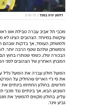
הפועל חולון עברה את הפועל גליל 
את סי ג'יי האריס שהחליק על הפרק
חודשים. בחולון החתימו בינתיים את
השבוע הבא, אך בינתיים נגד מכבי תל 
עליון. בחולון מקווים להמשיך את מ
גביע ווינר.
גמר גביע ווינר סל 2022 יתקיים ביום א', תאריך 23/10/22, בשעה 21:00 בהיכל אנרבוקס בחדרה.
בשל הקדמת משחקי הנציגות הישראלי
הגמר היה יכול להתקיים ביום ראשון
הפועל ירושלים ביום זה, הוחלט לד
הקבוצות לצפות במשחק הגמר של גביע
מכבי תל אביב בכדורסל
הפועל חולון
טרם התפרסמו תגובות