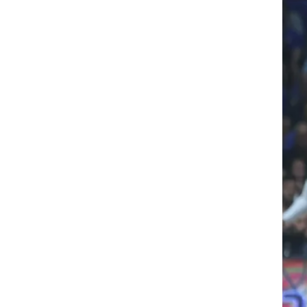
רוגבי וקריקט
גולף
ביליארד
תקצירים
יות