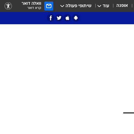
וואלה דואר
אופנה
עוד
שיתופי פעולה
קרא דואר
ציון 3
דאבל דריבל
י
 את