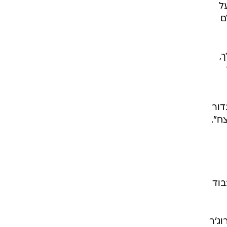
ל
ם
,
דור
ח".
בוד
רוג'ר