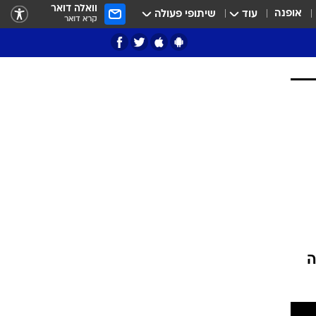
וואלה דואר
אופנה
עוד
שיתופי פעולה
קרא דואר
ציון 3
דאבל דריבל
ה
י