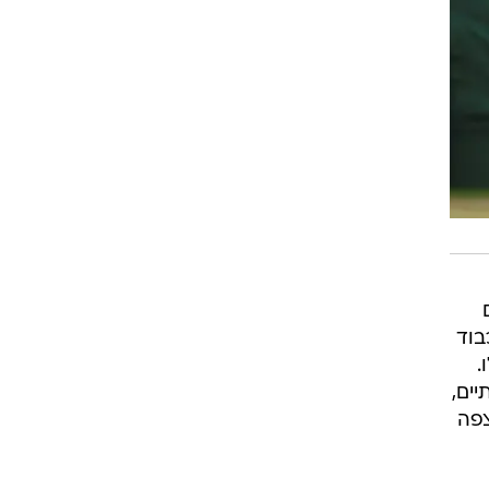
בוד
.
יים,
צפה