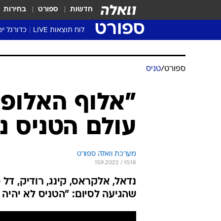
חדשות
ספורט
בחירות
ספורט
לוח תוצאות LIVE
כדורגל יש
ליגת העל Winner
סטט' ליגת
ספורט
/
טניס
גביע המדי
גביע הטוט
"אלוף האלופי
שגרירים
עולם הטניס נ
נבחרות י
ליגה לאומ
ליגה א'
מערכת וואלה ספורט
15.9.2022 / 15:18
נדאל, אלקראס, קינג, רודיק, דל
שהגיעה לסיום: "הטניס לא יהיה 