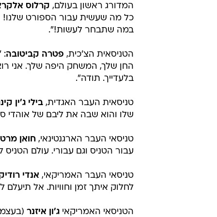
המדורג ראשון בעולם,
קרלוס אלקר
כל מה שעשית עבור הספורט שלנו! א
במה שתבחר לעשות!".
הטניסאית הצ'כית,
פטרה קביטובה
: 
החן שלך, המשחק היפה שלך. אני רוצ
בלעדייך. תודה".
טניסאית העבר האגדית,
בילי ג'ין קינג
שלו והוא שבה את ליבם של אוהדי ספ
טניסאי העבר הארגנטינאי,
חואן מרטי
עבור הטניס וגם עבורי. עולם הטניס ל
טניסאי העבר האמריקאי,
אנדי רודיק
לחלוק איתך זמן וחוויות. אל תיעלם לי..
הטניסאי האמריקאי
ג'ון איזנר