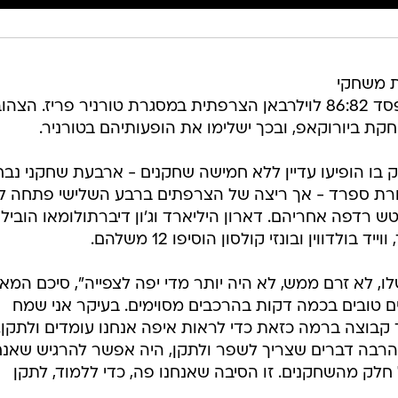
 משחקי
ההכנה שלה לעונת 2022/23 עם הפסד 86:82 לוילרבאן הצרפתית במסגרת טורניר פריז. הצ
ת ביורוקאפ, ובכך ישלימו את הופעותיהם בטורניר.
בו הופיעו עדיין ללא חמישה שחקנים - ארבעת שחקני נב
בחרת ספרד - אך ריצה של הצרפתים ברבע השלישי פתחה ל
 רדפה אחריהם. דארון היליארד וג'ון דיברתולומאו הובילו
 לא זרם ממש, לא היה יותר מדי יפה לצפייה", סיכם המא
 טובים בכמה דקות בהרכבים מסוימים. בעיקר אני שמח
קבוצה ברמה כזאת כדי לראות איפה אנחנו עומדים ולתקן.
 הרבה דברים שצריך לשפר ולתקן, היה אפשר להרגיש שאנח
לק מהשחקנים. זו הסיבה שאנחנו פה, כדי ללמוד, לתקן