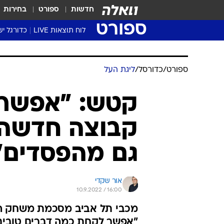
חדשות
ספורט
בחירות
ספורט
לוח תוצאות LIVE
כדורגל יש
ליגת העל Winner
סטט' ליגת
ספורט
/
כדורסל
/
ליגת העל
גביע המדי
גביע הטוט
קטש: "אפשר 
שגרירים
קבוצה חדשה".
נבחרות י
ליגה לאומ
גם מהפסדים"
ליגה א'
אור שקדי
10.9.2022 / 16:00
מכבי תל אביב מסכמת משחק הכ
"אפשר לקחת כמה דברים טובים".