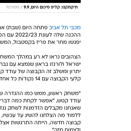
/
תיקתקנו: קליפ סיכום היום, 9.9
ספורט1
מכבי תל אביב
פתחה היום (שבת) את
יפגשו מחר את פריז בקסטבול, המשחק
הצהובים נראו לא רע במהלך המשחק 
ישראל ולורנזו בראון שנמצא עם נ
יתרון ומשלב זה הקבוצה של עודד קטש
קלעי הקבוצה עם 14 נקודות כל אחד, ווייד בולדווין ובונזי קולסון הוסיפו 12 משלהם.
"משחק ראשון, ממש כמו ההגדרה שלו,
עודד קטש, "אפשר לקחת כמה דברים
שאנחנו מקבלים הזדמנות לשחק נגד 
ללמוד מה הצלחנו להשיג עד עכשיו,
קבוצה חדשה, הייתה התרגשות אצל ח
ולצמוח מזה".