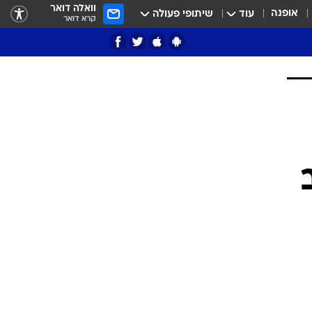
וואלה דואר
אופנה
עוד
שיתופי פעולה
קרא דואר
ציון 3
דאבל דריבל
י