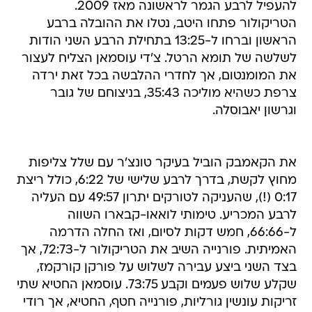
להעפיל לרבע הגמר לראשונה מאז 2009.
הטריקולור פתחו היטב, נטלו את ההובלה ברבע
הראשון וברחו ל-13:25 בתחילת הרבע השני הודות
לשלשה של תומא הרטל. צ'די עוסמאן הצליח לעצור
את המומנטום, אך לחדרי ההלבשה בכל זאת ירדה
צרפת כשהיא מוליכה 35:43, בניצוחם של גובר
וגרשון יאבוסלה.
את הקאמבק הוביל בעיקר טונצ'ר עם שלל צליפות
מחוץ לקשת, בדרך לרבע שלישי של 6:22, כולל ריצת
0:17 (!), שהעניקה לטורקים יתרון 49:57 עם העליה
לרבע המכריע. טימותי לואאו-קבארו השווה
ל-66:66, חמש דקות לסיום, ואז החלה הדרמה
האמיתית. פורנייה השיב את הטריקולור ל-72:73, אך
בצד השני ביצע עבירה לשלוש על פורקן קורקמז,
שקלע שלוש פעמים וקבע 73:75. עוסמאן החטיא שתי
זריקות עונשין גורליות, פורנייה חטף, החטיא, אך רודי