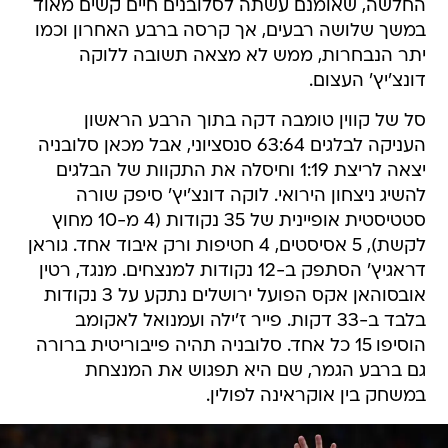
החלשה, שאומנם עשתה לסלובנים חיים קשים מאוד
במשך שלושה רבעים, אך קרסה ברבע האחרון וכמו
יתר הנבחרות, ממש לא מצאה תשובה ללוקה
דונצ'יץ' העצום.
סל של קווין טומבה דקה בתוך הרבע הראשון
העניקה לבלגים 63:64 סנסציוני, אבל מכאן סלובניה
יצאה לריצת 1:19 וחיסלה את התקוות של הבלגים
להשיג ניצחון הירואי. לוקה דונצ'יץ' סיפק שורה
סטטיסטית אופיינית של 35 נקודות (4 מ-10 מחוץ
לקשת), 5 אסיסטים, 4 חטיפות ורק איבוד אחד. גוראן
דראגיץ' הסתפק ב-12 נקודות למנצחים. מנגד, רטין
אובסוהאן אקס הפועל ירושלים נתקע על 3 נקודות
בלבד ב-33 דקות. פייר ז'ילה ועמנואל לאקומב
הוסיפו 15 כל אחד. סלובניה תהיה פייבוריטית ברורה
גם ברבע הגמר, שם היא תפגוש את המנצחת
במשחק בין אוקראינה לפולין.