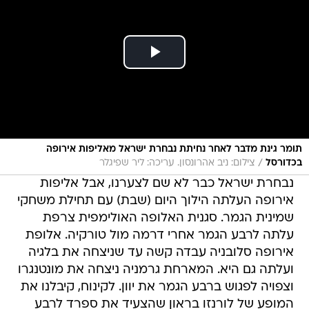
תומר גינת מדבר לאחר נחיתת נבחרת ישראל מאליפות אירופה
/
בכדורסל
צילום: ניב אהרונסון. עריכה: ליר שפיגלר
נבחרת ישראל כבר לא שם לצערנו, אבל אליפות
אירופה העלתה הילוך היום (שבת) עם תחילת משחקי
שמינית הגמר. סגנית האלופה האולימפית צרפת
עלתה לרבע הגמר אחרי דרמה מול טורקיה. אלופת
אירופה סלובניה עבדה קשה עד שניצחה את בלגיה
ועלתה גם היא. המארחת גרמניה ניצחה את מונטנגרו
וצפויה לפגוש ברבע הגמר את יוון. לקינוח, קיבלנו את
המופע של לורנזו בראון שהצעיד את ספרד לרבע