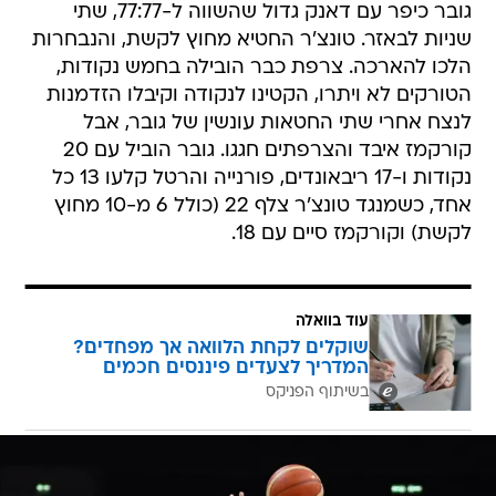
גובר כיפר עם דאנק גדול שהשווה ל-77:77, שתי
שניות לבאזר. טונצ'ר החטיא מחוץ לקשת, והנבחרות
הלכו להארכה. צרפת כבר הובילה בחמש נקודות,
הטורקים לא ויתרו, הקטינו לנקודה וקיבלו הזדמנות
לנצח אחרי שתי החטאות עונשין של גובר, אבל
קורקמז איבד והצרפתים חגגו. גובר הוביל עם 20
נקודות ו-17 ריבאונדים, פורנייה והרטל קלעו 13 כל
אחד, כשמנגד טונצ'ר צלף 22 (כולל 6 מ-10 מחוץ
לקשת) וקורקמז סיים עם 18.
עוד בוואלה
שוקלים לקחת הלוואה אך מפחדים?
המדריך לצעדים פיננסים חכמים
בשיתוף הפניקס