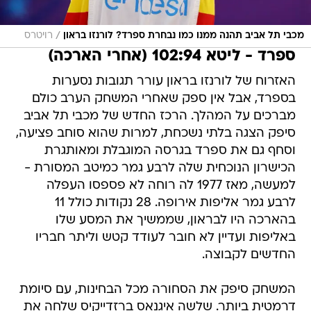
/
מכבי תל אביב תהנה ממנו כמו נבחרת ספרד? לורנזו בראון
רויטרס
ספרד - ליטא 102:94 (אחרי הארכה)
האזרוח של לורנזו בראון עורר תגובות נסערות
בספרד, אבל אין ספק שאחרי המשחק הערב כולם
מברכים על המהלך. הרכז החדש של מכבי תל אביב
סיפק הצגה בלתי נשכחת, למרות שהוא סוחב פציעה,
וסחף גם את ספרד בגרסה המוגבלת ומאותגרת
הכישרון הנוכחית שלה לרבע גמר כמיטב המסורת -
למעשה, מאז 1977 לה רוחה לא פספסו העפלה
לרבע גמר אליפות אירופה. 28 נקודות כולל 11
בהארכה היו לבראון, שממשיך את המסע שלו
באליפות ועדיין לא חובר לעודד קטש וליתר חבריו
החדשים לקבוצה.
המשחק סיפק את הסחורה מכל הבחינות, עם סיומת
דרמטית ביותר. שלשה איגנאס ברזדייקיס שלחה את