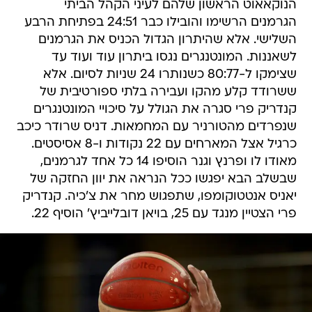
הנוקאאוט הראשון שלהם לעיני הקהל הביתי
הגרמנים הרשימו והובילו כבר 24:51 בפתיחת הרבע
השלישי. אלא שהיתרון הגדול הכניס את הגרמנים
לשאננות. המונטנגרים נגסו ביתרון עוד ועוד עד
שצימקו ל-80:77 כשנותרו 24 שניות לסיום. אלא
ששרודד קלע מהקו ועבירה בלתי ספורטיבית של
קנדריק פרי סגרה את הגולל על סיכויי המונטנגרים
שנפרדים מהטורניר עם המחמאות. דניס שרודר כיכב
כרגיל אצל המארחים עם 22 נקודות ו-8 אסיסטים.
מאודו לו ופרנץ וגנר הוסיפו 14 כל אחד לגרמנים,
שבשלב הבא יפגשו ככל הנראה את יוון החזקה של
יאניס אנטטוקומפו, שתפגוש מחר את צ'כיה. קנדריק
פרי הצטיין מנגד עם 25, בויאן דובלייביץ' הוסיף 22.