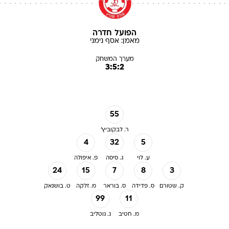
הפועל חדרה
מאמן:
אסף
נימני
מערך המשחק
3:5:2
55
ר. לבקוביץ'
4
32
5
ע. לוי
ג. סיסה
פ. איפולה
24
15
7
8
3
ק. שטורם
ס. פדידה
ס. בוראר
מ. זלקה
ט. בושנאק
99
11
מ. חטיב
נ. גוטליב