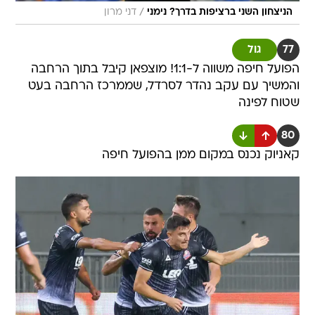
/
הניצחון השני ברציפות בדרך? נימני
דני מרון
77
גול
הפועל חיפה משווה ל-1:1! מוצפאן קיבל בתוך הרחבה
והמשיך עם עקב נהדר לסרדל, שממרכז הרחבה בעט
שטוח לפינה
80
קאניוק נכנס במקום ממן בהפועל חיפה