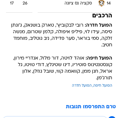
14
סקציה נס ציונה
26
17
הרכבים
הפועל חדרה:
רובי לבקוביץ', טארק בושנאק, ג'ונתן
סיסה, עידו לוי, פיליפ איפולה, קלמן שטרום, מנשה
זלקה, סמי בוראר, סער פדידה, ניב גוטליב, מוחמד
חטיב.
הפועל חיפה:
אוהד לויטה, דור מלול, אנדריי מירון,
קונסטנטינוס סוטיריו, דינו שטיגלץ, דודי טויטו, גל
אראל, חנן ממן, קוואמה קווי, שובל גוזלן, אלון
תורג'מן.
הפועל חיפה
הפועל חדרה
טרם התפרסמו תגובות