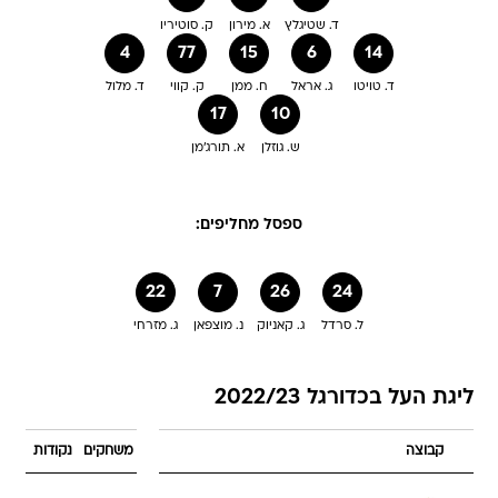
ד. שטיגלץ
א. מירון
ק. סוטיריו
4
77
15
6
14
ד. טויטו
ג. אראל
ח. ממן
ק. קווי
ד. מלול
17
10
ש. גוזלן
א. תורג'מן
ספסל מחליפים:
22
7
26
24
ל. סרדל
ג. קאניוק
נ. מוצפאן
ג. מזרחי
ליגת העל בכדורגל 2022/23
קבוצה
משחקים
נקודות