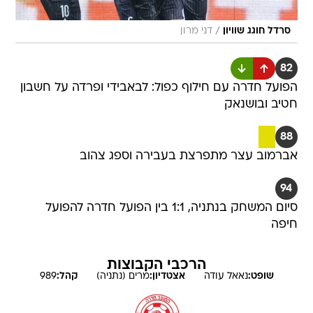
/
סרדל חוגג שוויון
דני מרון
82
הפועל חדרה עם חילוף כפול: לבאבידי ופרדה על חשבון
חטיב ובושנאק
88
אברמוב עצר מתפרצת בעבירה וספג צהוב
94
סיום המשחק בנתניה, 1:1 בין הפועל חדרה להפועל
חיפה
הרכבי הקבוצות
שופט:
נאאל
עודה
אצטדיון:
מרים (נתניה)
קהל:
989