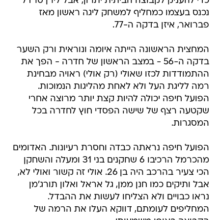
כדי להעניק לקבוצה הביתית יתרון, אבל לירן סרדל
נכנס בעצמו כמחליף למשחק ליגה ראשון מאז
פברואר, איזן בדקה ה-77.
המחצית הראשונה הייתה איומה ונוראית ורק השער
בדקה ה-56 - במצב הראשון של חדרה - הפך את
ההתמודדות לכזו שאולי (רק אולי) ראויה מבחינת
רמה לליגת העל ולא לאחת מהליגות הנמוכות.
הפועל חיפה יכולה להיות קצת יותר מרוצה אחרי
שקטעה רצף של שישה הפסדי חוץ לחדרה בכל
המסגרות.
הפועל חיפה נראתה כבדה וחסרת רעיונות. האדומים
מהכרמל הרכיבו 6 שחקנים בני 31 ומעלה והשחקן
הכי צעיר בהרכב היה בן 26. אולי זה קשור ואולי לא,
אבל ותיקים כמו חנן ממן, גל אראל ואלון תורג'מן
נראו כבויים ולא הצליחו לעשות את ההבדל.
המחליפים לעומתם, דווקא העלו את הרמה של