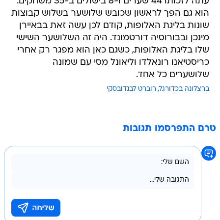
עתה לזכותו 44 שערים ו-8 בישולים ב-35 משחקים.
הוא גם הפך לראשון שכובש שלושער בשלוש קבוצות
שונות בליגת האלופות, קודם לכן עשה זאת בבאיירן
מינכן ובבורוסיה דורטמונד. היה זה השלושער השישי
שלו בליגת האלופות, כשגם כאן הוא מפגר רק אחרי
כריסטיאנו רונאלדו וליאונל מסי עם שמונה
שלושערים כל אחד.
ברצלונה בכדורגל
רוברט לבנדובסקי
טרם התפרסמו תגובות