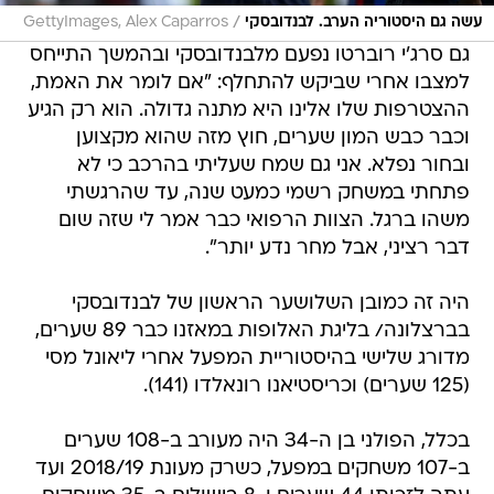
/
עשה גם היסטוריה הערב. לבנדובסקי
GettyImages, Alex Caparros
גם סרג'י רוברטו נפעם מלבנדובסקי ובהמשך התייחס
למצבו אחרי שביקש להתחלף: "אם לומר את האמת,
ההצטרפות שלו אלינו היא מתנה גדולה. הוא רק הגיע
וכבר כבש המון שערים, חוץ מזה שהוא מקצוען
ובחור נפלא. אני גם שמח שעליתי בהרכב כי לא
פתחתי במשחק רשמי כמעט שנה, עד שהרגשתי
משהו ברגל. הצוות הרפואי כבר אמר לי שזה שום
דבר רציני, אבל מחר נדע יותר".
היה זה כמובן השלושער הראשון של לבנדובסקי
בברצלונה/ בליגת האלופות במאזנו כבר 89 שערים,
מדורג שלישי בהיסטוריית המפעל אחרי ליאונל מסי
(125 שערים) וכריסטיאנו רונאלדו (141).
בכלל, הפולני בן ה-34 היה מעורב ב-108 שערים
ב-107 משחקים במפעל, כשרק מעונת 2018/19 ועד