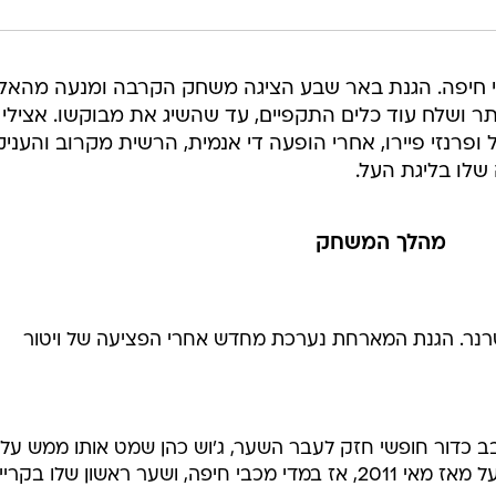
י חיפה. הגנת באר שבע הציגה משחק הקרבה ומנעה מהאל
ר ושלח עוד כלים התקפיים, עד שהשיג את מבוקשו. אצילי
פרנזי פיירו, אחרי הופעה די אנמית, הרשית מקרוב והעניק
מהלך המשחק
רנר. הגנת המארחת נערכת מחדש אחרי הפציעה של ויטור
ובב כדור חופשי חזק לעבר השער, ג'וש כהן שמט אותו ממש על 
וחמד נגח פנימה. שער ראשון בליגת העל מאז מאי 2011, אז במדי מכבי חיפה, ושער ראשון שלו בק