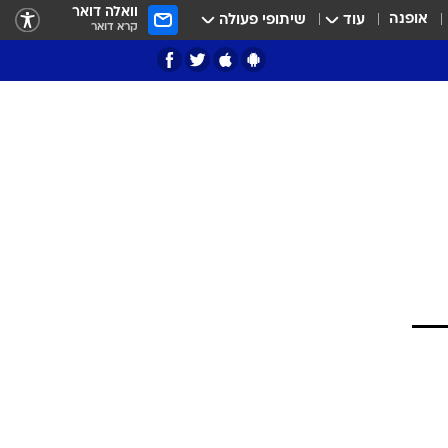
וואלה דואר
אופנה
עוד
שיתופי פעולה
קרא דואר
ציון 3
דאבל דריבל
י