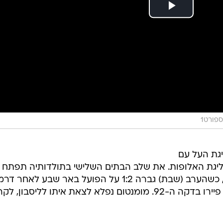
ספורט1
 ליגת העל עם
יין ליגת האלופות. את שלב הבתים השלישי בתולדותיה תפתח
האלופה אחרי שלושה ניצחונות ליגה, כשהערב (שבת) גברה 1:2 על הפועל באר שבע לאחר
גדולה בטרנר ושער מכריע של פרנזי פיירו בדקה ה-92. מומנטום נפלא לצאת איתו לליסבון