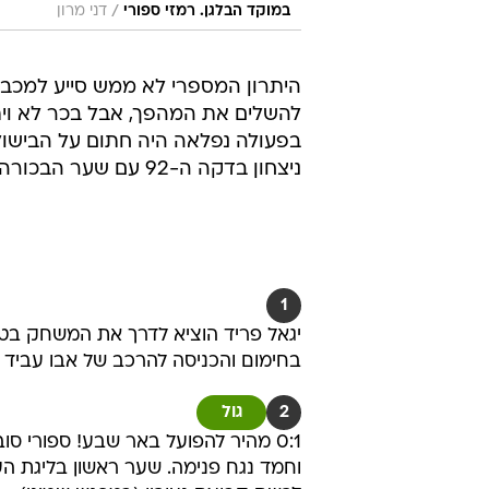
/
במוקד הבלגן. רמזי ספורי
דני מרון
היתרון המספרי לא ממש סייע למכב
להשלים את המהפך, אבל בכר לא וית
בפעולה נפלאה היה חתום על הבישול ו
ניצחון בדקה ה-92 עם שער הבכורה שלו בליגת העל.
1
יגאל פריד הוציא לדרך את המשחק בט
בחימום והכניסה להרכב של אבו עביד
2
גול
0:1 מהיר להפועל באר שבע! ספורי ס