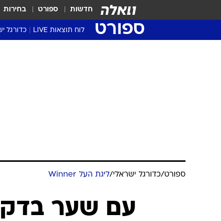
חדשות
ספורט
בחירות
ספורט
לוח תוצאות LIVE
כדורגל יש
ליגת העל Winner
סטט' ליגת
גביע המדי
גביע הטוט
שגרירים
נבחרות י
ליגה לאומ
ליגה א'
ספורט
/
כדורגל ישראלי
/
ליגת העל Winner