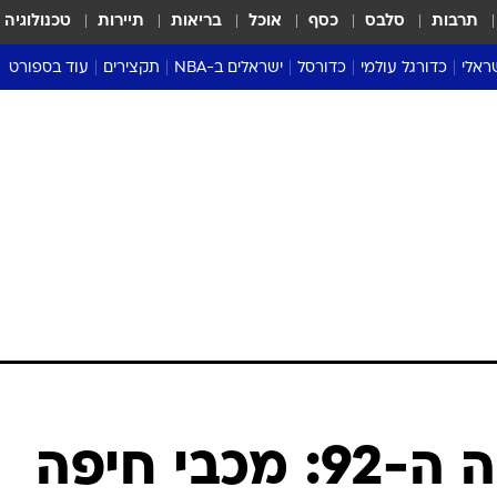
תרבות
סלבס
כסף
אוכל
בריאות
תיירות
טכנולוגיה
ראלי
כדורגל עולמי
כדורסל
ישראלים ב-NBA
תקצירים
עוד בספורט
ליגה אנגלית
ליגת העל
דני אבדיה
מונדיאל 2026
 העל
ליגה ספרדית
דאבל דריבל
NBA
נה
ליגה איטלקית
יורוליג וכדורסל אירופי
טבלאות
ו
ליגה גרמנית
ליגה לאומית
פודקאסטים
ליגה צרפתית
נבחרות ישראל בכדורסל
מסכמים מחזור
שראל
ליגת האלופות
כדורסל נשים
אבא של שבת
ית
הליגה האירופית
מעל הטבעת
דרום אמריקה
סערה בממלכה
טניס
טראש טוק
ספורט אמריקא
עם שער בדקה ה-92: מכבי חיפה
פוקר