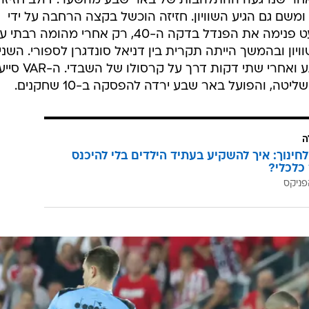
ר שנרגעה ההתלהבות של באר שבע מהשער. דולב חזיזה 
ומשם גם הגיע השוויון. חזיזה הוכשל בקצה הרחבה על ידי
חאתם עבד אלחמיד, ועומר אצילי בעט פנימה את הפנדל בדקה ה-40, רק אחרי מהומה רבת
ון ובהמשך הייתה תקרית בין דניאל סונדגרן לספורי. השני
הוצהבו, אבל קשר באר שבע לא נרגע ואחרי שתי דקות דרך על קרסולו של השבדי. ה-AR
ה, והפועל באר שבע ירדה להפסקה ב-10 שחקנים.
ה
לחינוך: איך להשקיע בעתיד הילדים בלי להיכנס
כלכלי?
פניקס