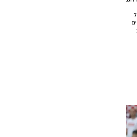
חגג
י על
ים
V סייע