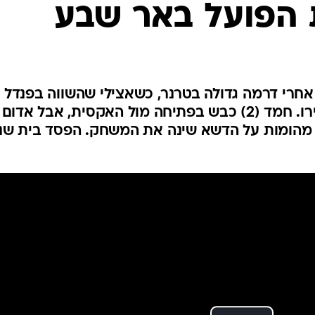
ענפים נוספים
לוח שידורים
החידה של ספור
ארכיון מדורים
כתבו לנו
חרי דרמה גדולה בטרנר, כשאצילי שהשווה בפנדל
(40) סידר את שער הניצחון לפיירו. חמד (2) כבש בפתיחה מול האקסית, אבל אד
קות של מהומות על הדשא שינה את המשחק. הפסד בית שנ