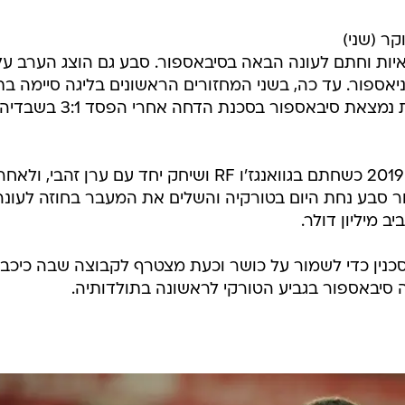
ר (שני)
יות וחתם לעונה הבאה בסיבאספור. סבע גם הוצג הערב על
ספור. עד כה, בשני המחזורים הראשונים בליגה סיימה בת
והפסד וגם בפלייאוף הליגה האירופית נמצאת סיבאספור בסכנת הדחה אחרי הפסד 3:1 בשבדי
סבע יצא לקריירה מעבר לים בינואר 2019 כשחתם בגוואנגז'ו RF ושיחק יחד עם ערן זהבי, ולאח
ר סבע נחת היום בטורקיה והשלים את המעבר בחוזה לעונה