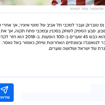
סיבאספור, עמוד הטוויטר
בבית"ר נס טוברוק ועבר למכבי תל אביב של מוטי איוניר, אך אחרי 
בע. סבע הספיק לשחק בסכנין ובמכבי פתח תקוה, אך את
הפריצה שלו עשה במכבי נתניה שם הוא כבש 45 שערים ב-100 הופעות. ב-18
לגוואנגז'ו ובשנתיים האחרונות שיחק כאמור באל נאסר.