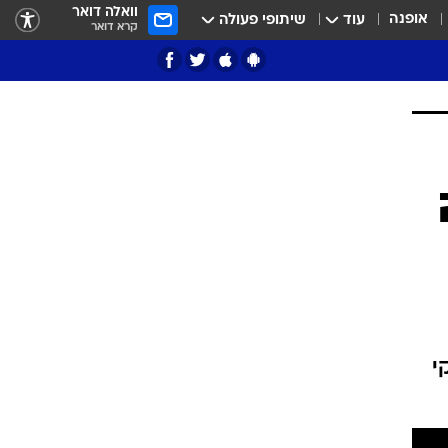
וואלה דואר
אופנה
עוד
שיתופי פעולה
קרא דואר
ציון 3
דאבל דריבל
י