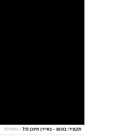
בסיבאספור
מערכת וואלה ספורט
22.8.2022 / 15:55
אחרי שש
שבעבר כיכב בו פיני בלילי