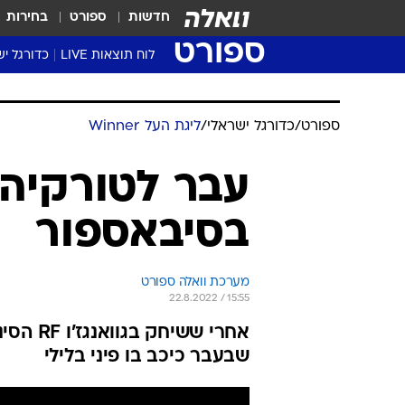
חדשות
ספורט
בחירות
ספורט
לוח תוצאות LIVE
כדורגל יש
ליגת העל Winner
סטט' ליגת
גביע המדי
גביע הטוט
שגרירים
נבחרות י
ליגה לאומ
ליגה א'
ספורט
/
כדורגל ישראלי
/
ליגת העל Winner
עבר לטורקיה: