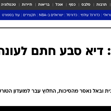
תרבות
סלבס
כסף
אוכל
בריאות
תיירות
טכנולוגיה
ראלי
כדורגל עולמי
כדורסל
ישראלים ב-NBA
תקצירים
עוד בספורט
ליגה אנגלית
ליגת העל
דני אבדיה
מונדיאל 2026
 העל
ליגה ספרדית
דאבל דריבל
NBA
נה
ליגה איטלקית
יורוליג וכדורסל אירופי
טבלאות
ו
ליגה גרמנית
ליגה לאומית
פודקאסטים
ליגה צרפתית
נבחרות ישראל בכדורסל
מסכמים מחזור
שראל
ליגת האלופות
כדורסל נשים
אבא של שבת
ית
הליגה האירופית
מעל הטבעת
דרום אמריקה
סערה בממלכה
טניס
טראש טוק
ספורט אמריקא
 דיא סבע חתם לעונה
פוקר