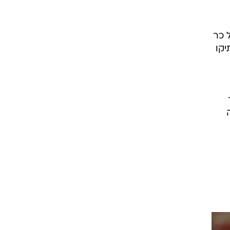
רוגבי וקריקט
גולף
ביליארד
תקצירים
 כר
יקו
ה
ר