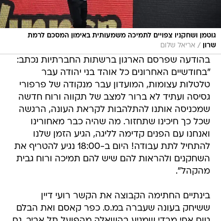
גוטמן ושחקניו צפויים לתמיכה משמעותית באימון המסכם לרמת
/
שרון
אריאל שלום
בהודעה שפרסם הארגון ברשתות החברתיות נכתב:
"בחודשיים האחרונים כל אוהד בני יהודה עבר
טלטלות עצומות, המועדון עבר מנקודה של פרפורי
גסיסה ועתיד לא ברור למצב של תקווה ורוח חדשה
שמכניסה אותנו להתלהבות לקראת העונה, הרגשה
שכל כך חיכינו שתחזור. מה שהיה כבר מאחורינו
ואנחנו עם הפנים קדימה לליגה, הגיע הזמן שלנו
להתחיל לתת עבודה! היום ב-18:00 נגיע להטריף את
השחקנים ולהראות להם שיש להם תמיכה ורוח גבית
מהקהל".
בינתיים החתימה הקבוצה את הקשר רועי דיין
ששיחק בעונה שעברה במ.ס. כפר קאסם ואת הבלם
טום אחי מרדי שמגיע בהשאלה מהפועל תל אביב. גם