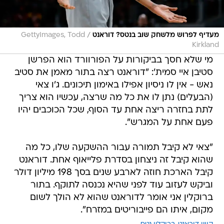
/
מעדיף לפרוש מלשחק שוב בנטס? דוראנט
GettyImages, Todd
Kirkland
מי שלא חסך בביקורות על הפורוורד הוא הפרשן
סטיבן איי סמית': "דוראנט רצה בתור מאמן את סטיב
נאש - אין לו ניסיון אפילו באימון תיכונים. ג'ו צאי
(הבעלים) נתן לו את כל מה שרצה, עכשיו הוא צריך
לתת בחזרה ריצה אחת עד הסוף, שכל הכוכבים יהיו
פעם אחת על המגרש".
"צאי לא קיבל תמורה עבור ההשקעה שלו, כל מה
שהוא קיבל זה ניצחון בסדרת פלייאוף אחת. דוראנט
קיבל הארכת חוזה לארבע שנים בסך 198 מיליון דולר
וביקש לעזוב עוד לפני שהיא נכנסה לתוקף. בתור
ברוקלין אני אומר לדוראנט שהוא לא הולך לשום
מקום, איתו הם פייבוריטים במזרח".