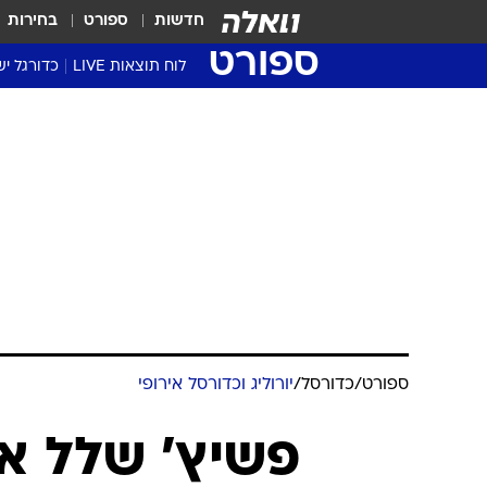
חדשות
ספורט
בחירות
ספורט
לוח תוצאות LIVE
כדורגל יש
ליגת העל Winner
סטט' ליגת
גביע המדי
גביע הטוט
שגרירים
נבחרות י
ליגה לאומ
ליגה א'
ספורט
/
כדורסל
/
יורוליג וכדורסל אירופי
פשיץ' שלל את