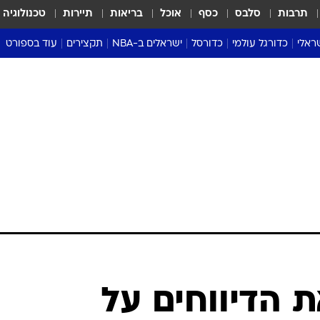
תרבות
סלבס
כסף
אוכל
בריאות
תיירות
טכנולוגיה
ראלי
כדורגל עולמי
כדורסל
ישראלים ב-NBA
תקצירים
עוד בספורט
ליגה אנגלית
ליגת העל
דני אבדיה
מונדיאל 2026
 העל
ליגה ספרדית
דאבל דריבל
NBA
נה
ליגה איטלקית
יורוליג וכדורסל אירופי
טבלאות
ו
ליגה גרמנית
ליגה לאומית
פודקאסטים
ליגה צרפתית
נבחרות ישראל בכדורסל
מסכמים מחזור
שראל
ליגת האלופות
כדורסל נשים
אבא של שבת
ית
הליגה האירופית
מעל הטבעת
דרום אמריקה
סערה בממלכה
טניס
טראש טוק
ספורט אמריקא
 הדיווחים על
פוקר