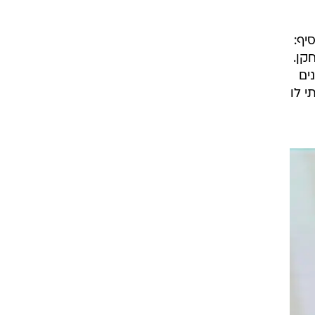
רוגבי וקריקט
גולף
 בספטמבר, הוסיף:
ביליארד
קן.
תקצירים
ים
י לו