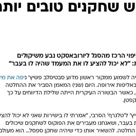
ענפים נוספים
יש שחקנים טובים יותר
לוח שידורים
החידה של ספור
ארכיון מדורים
כתבו לנו
פוי הרכז מהסגל ליורובאסקט נבע משיקולים
 "לא יכול להציע לו את המעמד שהיה לו בעבר"
ה לשמוע ממקור ראשון מדוע סבטיסלב פשיץ' נ
יפה את מי
יפות אירופה. היום (שני) המאמן הסביר את ההחלטה
 כאשר הבשורה העיקרית הייתה שלילת הדיווחים על כך
פטן.
' ל'טלגרף' הסרבי, "אמרתי לו בישירות שאני לא יכול להציע
בעבר, ושאנחנו מעבירים את הפוקוס לשחקנים שיכולים
נו החלטה. להשאיר אותו כדי שיהיה שחקן ספסל... הוא מעולם