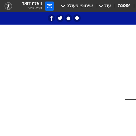
וואלה דואר
אופנה
עוד
שיתופי פעולה
קרא דואר
ציון 3
דאבל דריבל
י