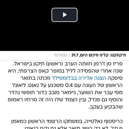
/
תיקתקנו: קליפ סיכום היום, 31.7
ספורט1
פריז סן ז'רמן חוותה הערב (ראשון) תיקון בישראל.
שנה אחרי שהפסידה לליל בסופר קאפ הצרפתי, היא
סיפקה
הצגה אדירה בבלומפילד
וזכתה בתואר
הראשון של העונה עם 0:4 משכנע על נאנט. ליאונל
מסי עבר את השוער, ניימאר סובב כדור חופשי נהדר
והוסיף גם פנדל, ובין הצמד שלו היה זה סרחיו ראמוס
שהבקיע בעקב.
כריסטוף גאלטייה, במשחקו הרשמי הראשון כמאמן
פ.ס.ז', לא רק השיג תואר אלא גם נקם בנאנט