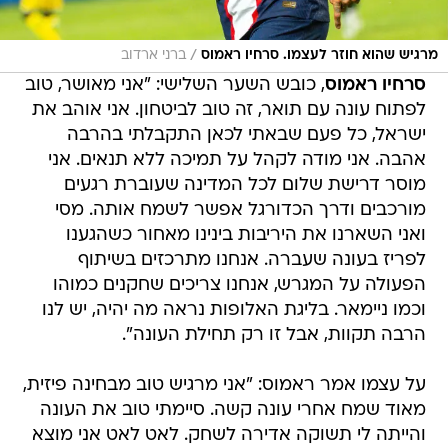
/
מרגיש שהוא חוזר לעצמו. סרחיו ראמוס
ברני ארדוב
סרחיו ראמוס
, כובש השער השלישי: "אני מאושר, טוב
לפתוח עונה עם תואר, זה טוב לביטחון. אני אוהב את
ישראל, כל פעם שבאתי לכאן התקבלתי בהרבה
אהבה. אני מודה לקהל על תמיכה ללא תנאים. אני
מוסר דרישת שלום לכל המדינה שעוברת רגעים
מורכבים ודרך הכדורגל אפשר לשמח אותה. מסי
ואני השארנו את היריבות בינינו מאחור כשהגענו
לפריז בעונה שעברה. אנחנו מתרכזים בשיתוף
הפעולה על המגרש, אנחנו צריכים שחקנים כמוהו
וכמו ניימאר. בליגת האלופות נראה מה יהיה, יש לנו
הרבה תקוות, אבל זו רק תחילת העונה".
על עצמו אמר ראמוס: "אני מרגיש טוב מבחינה פיזית,
מאוד שמח אחרי עונה קשה. סיימתי טוב את העונה
והייתה לי תשוקה אדירה לשחק. לאט לאט אני מוצא