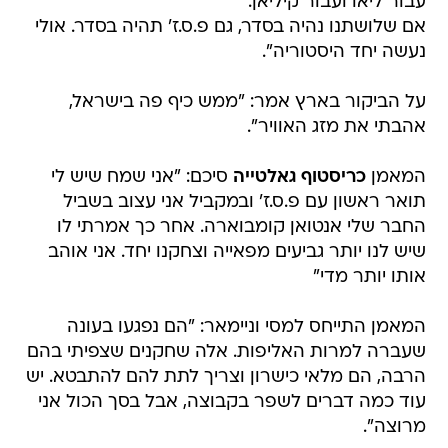
עבור ליאו ועבור קיליאן.
אם שלושתנו נהיה בסדר, גם פ.ס.ז' תהיה בסדר. אולי
נעשה יחד היסטוריה".
על הביקור בארץ אמר: "ממש כיף פה בישראל,
אהבתי את מזג האוויר".
המאמן
כריסטוף גאלטייה
סיכם: "אני שמח שיש לי
תואר ראשון עם פ.ס.ז' ובמקביל אני עצוב בשביל
החבר שלי אנטואן קומבוארה. אחר כך אמרתי לו
שיש לנו יותר גביעים מפאייה וצחקנו יחד. אני אוהב
אותו יותר מדי"
המאמן התייחס למסי וניימאר: "הם נפגעו בעונה
שעברה למרות האליפות. אלה שחקנים שצפיתי בהם
הרבה, הם מלאי כישרון וצריך לתת להם להתבטא. יש
עוד כמה דברים לשפר בקבוצה, אבל בסך הכול אני
מרוצה".