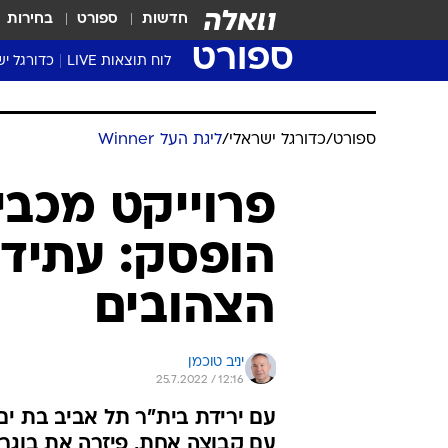
חדשות
ספורט
בחירות
ספורט
לוח תוצאות LIVE
כדורגל יש
ליגת העל Winner
סטט' ליגת
גביע המדי
גביע הטוט
שגרירים
נבחרות י
ליגה לאומ
ליגה א'
ספורט
/
כדורגל ישראלי
/
ליגת העל Winner
פרוייקט מכבי