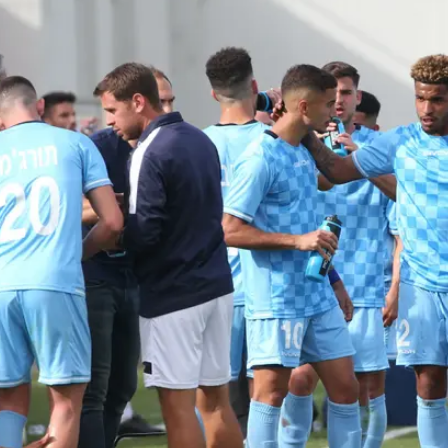
מכבי תל אביב ולכל הכדורגל הישראלי", מתאר שחטר. "דן ג
וד ישראלים רבים וטובים וגם שחקנים זרים כמו עלי מוחמד, יוג
יגה א' הפסיק מן הסתם את הקשר הזה, אבל גם בעונה הבאה
מכבי תל אביב. לצערי דווקא בעונת השיא של העונה שעברה