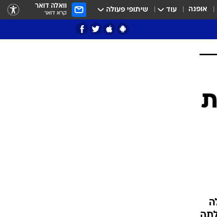
וואלה דואר
אופנה
עוד
שיתופי פעולה
קרא דואר
ציון 3
דאבל דריבל
י
ת