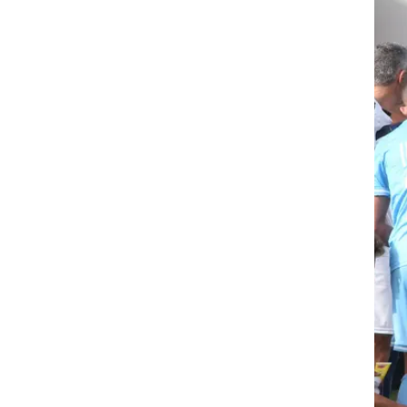
לזר,
'ין
 אני
 עם