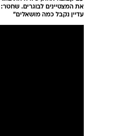
הופסק: עתיד
הצהובים
יניב טוכמן
25.7.2022 / 12:16
עם ירידת בית"ר תל אביב בת ים
עם קבוצה אחת, פיזרה את בוגרי
את המצטיינים לבוגרים. שחטר: 
עדיין נקבל כמה מושאלים"