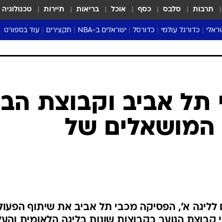
תרבות
סלבס
כסף
אוכל
בריאות
תיירות
טכנולוגיה
ראלי
כדורגל עולמי
כדורסל
ישראלים ב-NBA
תקצירים
עוד בספורט
ליגה אנגלית
ליגת העל
דני אבדיה
מונדיאל 2026
 העל
ליגה ספרדית
דאבל דריבל
NBA
נה
ליגה איטלקית
יורוליג וכדורסל אירופי
טבלאות
ו
ליגה גרמנית
ליגה לאומית
פודקאסטים
ליגה צרפתית
נבחרות ישראל בכדורסל
מסכמים מחזור
שראל
ליגת האלופות
כדורסל נשים
אבא של שבת
ית
הליגה האירופית
מעל הטבעת
דרום אמריקה
סערה בממלכה
טניס
טראש טוק
ספורט אמריקא
 תל אביב וקבוצת הב
פוקר