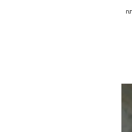
ר,
 בת
ד
ך
ה
תח