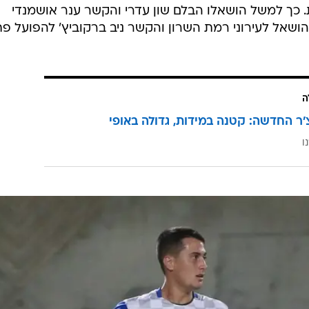
מאמן ובשיטת האימון, הפנימו במועדון הקיץ שצריך לעשות
לא ישאילו הקיץ לשום מקום, אבל גם רוי רביבו שסיים גיל נוע
תורג'מן שהספיק להיות מושאל לעונה אחת לבית"ר תל אביב
בעונה הבאה ויהיה בסגל של ולדאן איביץ', אפילו שהוא עו
 להימשך גם בעונה הבאה. גם מכבי חיפה חיקתה את המהל
, כך שגם במכבי תל אביב יכלו להמשיך את הפרוייקט עם
ת בשטח מלמדות על השינוי ועל זה שאין דרך אחת שמוביל
כך למשל הושאלו הבלם שון עדרי והקשר ענר אושמנדי
הושאל לעירוני רמת השרון והקשר ניב ברקוביץ' להפועל פ
ה
'ר החדשה: קטנה במידות, גדולה באופי
ו