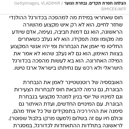
/
הצלחה חסרת תקדים. נבחרת הנוער
GettyImages, VLADIMIR
SIMICEK/AFP
חוס שאחראי במידת מה למהפכה בכדורגל ההולנדי
שחזר לחיים, הוא לא רק איש מקצוע מהשורה
הראשונה, הוא גם דמות חביבה, נעימה, אדם שיודע
מה מקומו ומה תפקידו. הוא לא נעלב כשאחרים
החליטו מי יאמן את הנבחרות ומי יהיו אנשי המקצוע
בצוות האימון, הוא גם לא נעלב שהוא לא אמר את
המילה האחרונה. הוא בא לעשות מהפכה בכדורגל
הישראלי ולא רכש עם נחיתתו בישראל ארגז טישו.
האובססיה של רוטנשטיינר לאמן את הנבחרת
הבוגרת, גם גרמה להבאת חוס לנבחרות הצעירות
וגם למינויו של יוסי בניון למנהל מקצועי בנבחרת
הבוגרת. עם המינויים החדשים, ועדת האיתור גם
סימנה את ההיררכיה בתפקידים של כל אחד מהם,
וכולם חיו עם זה בשלום (למעט מרקו בלבול שפוטר).
לראשונה בתולדות ההתאחדות לכדורגל, במסגרת