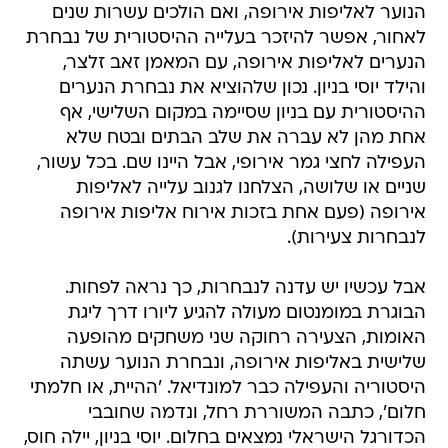
הנוער לאליפות אירופה, ואם הולכים עשרות שנים
לאחור, אפשר להיזכר בעלייה ההיסטורית של נבחרת
הנערים לאליפות אירופה, עם המאמן זאב זלצר,
והילד יוסי בניון. נכון שלהוציא את נבחרת הנערים
ההיסטורית עם בניון שסיימה במקום השלישי, אף
אחת מהן לא עברה את שלב הבתים ובטח שלא
העפילה לחצי גמר אירופי, אבל היינו שם. בכל עשור,
שניים או שלושה, הצלחנו לגנוב עלייה לאליפות
אירופה (פעם אחת בזכות אירוח אליפות אירופה
לנבחרות צעירות).
אבל עכשיו יש עדנה לנבחרות, כך נראה לפחות.
הבוגרת במומנטום מעולה להגיע ליורו דרך ליגת
האומות, הצעירה רחוקה שני משחקים מהופעה
שלישית באליפות אירופה, ונבחרת הנוער עשתה
היסטוריה והעפילה כבר למונדיאל. 'ההיית, או חלמתי
חלום', כתבה המשוררת רחל, ונדמה שחובבי
הכדורגל הישראלי נמצאים בחלום. יוסי בניון, יילה חוס,