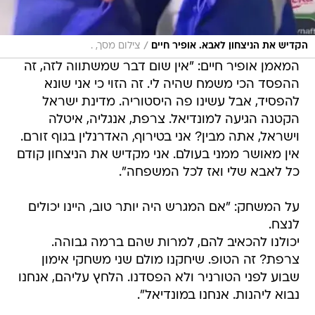
/
הקדיש את הניצחון לאבא. אופיר חיים
צילום מסך, .
המאמן אופיר חיים: "אין שום דבר שמשתווה לזה, זה
ההפסד הכי משמח שהיה לי. זה הזוי כי אני שונא
להפסיד, אבל עשינו פה היסטוריה. מדינת ישראל
הקטנה הגיעה למונדיאל. צרפת, אנגליה, איטלה
וישראל, אתה מבין? אני בטירוף, האדרנלין בגוף זורם.
אין מאושר ממני בעולם. אני מקדיש את הניצחון קודם
כל לאבא שלי ואז לכל המשפחה".
על המשחק: "אם המגרש היה יותר טוב, היינו יכולים
לנצח.
יכולנו להכאיב להם, למרות שהם ברמה גבוהה.
צרפת? זה הטופ. שיחקנו מולם שני משחקי אימון
שבוע לפני הטורניר ולא הפסדנו. הלחץ עליהם, אנחנו
נבוא ליהנות. אנחנו במונדיאל".