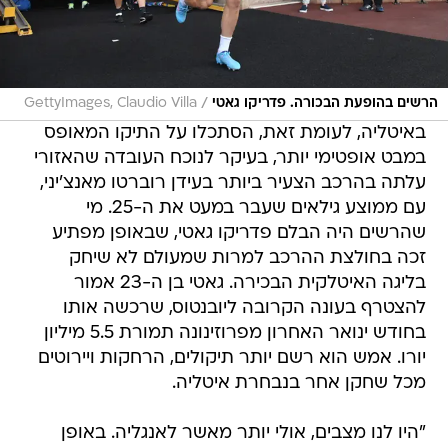
/
הרשים בהופעת הבכורה. פדריקו גאטי
GettyImages, Claudio Villa
באיטליה, לעומת זאת, הסתכלו על התיקו המאופס
במבט אופטימי יותר, בעיקר לנוכח העובדה שהאזורי
עלתה בהרכב הצעיר ביותר בעידן רוברטו מאנצ'יני,
עם ממוצע גילאים שעבר במעט את ה-25. מי
שהרשים היה הבלם פדריקו גאטי, שבאופן מפתיע
זכה בחולצת ההרכב למרות שמעולם לא שיחק
בליגה האיטלקית הבכירה. גאטי בן ה-23 אמור
להצטרף בעונה הקרובה ליובנטוס, שרכשה אותו
בחודש ינואר האחרון מפרוזינונה תמורת 5.5 מיליון
יורו. אמש הוא רשם יותר תיקולים, הרחקות ויירוטים
מכל שחקן אחר בנבחרת איטליה.
"היו לנו מצבים, אולי יותר מאשר לאנגליה. באופן