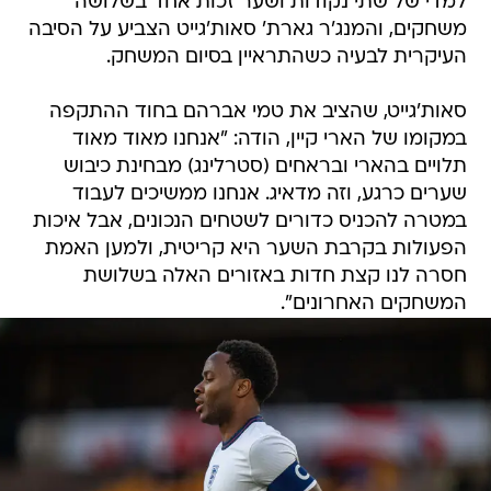
למדי של שתי נקודות ושער זכות אחד בשלושה
משחקים, והמנג'ר גארת' סאות'גייט הצביע על הסיבה
העיקרית לבעיה כשהתראיין בסיום המשחק.
סאות'גייט, שהציב את טמי אברהם בחוד ההתקפה
במקומו של הארי קיין, הודה: "אנחנו מאוד מאוד
תלויים בהארי ובראחים (סטרלינג) מבחינת כיבוש
שערים כרגע, וזה מדאיג. אנחנו ממשיכים לעבוד
במטרה להכניס כדורים לשטחים הנכונים, אבל איכות
הפעולות בקרבת השער היא קריטית, ולמען האמת
חסרה לנו קצת חדות באזורים האלה בשלושת
המשחקים האחרונים".