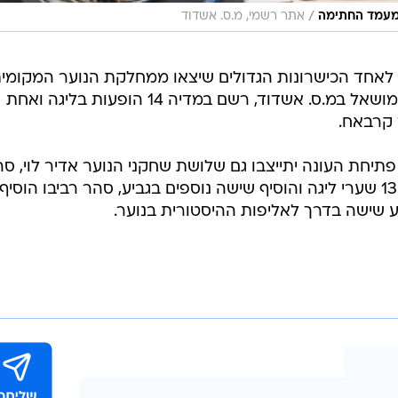
/
 במעמד החתימה
אתר רשמי, מ.ס. אשדוד
צרת ונחשב לאחד הכישרונות הגדולים שיצאו ממחלקת הנוער המקומי
בשנים האחרונות. בעונה האחרונה כמושאל במ.ס. אשדוד, רשם במדיה 14 הופעות בליגה ואחת
 קרבאח.
 פתיחת העונה יתייצבו גם שלושת שחקני הנוער אדיר לוי, ס
רביבו ושקד חכמון. לוי הבקיע העונה 13 שערי ליגה והוסיף שישה נוספים בגביע, סהר רביבו הוסיף
 שישה בדרך לאליפות ההיסטורית בנוער.