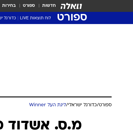
חדשות
ספורט
בחירות
ספורט
לוח תוצאות LIVE
כדורגל יש
ליגת העל Winner
סטט' ליגת
גביע המדי
גביע הטוט
שגרירים
נבחרות י
ליגה לאומ
ליגה א'
ספורט
/
כדורגל ישראלי
/
ליגת העל Winner
מ.ס. אשדוד 