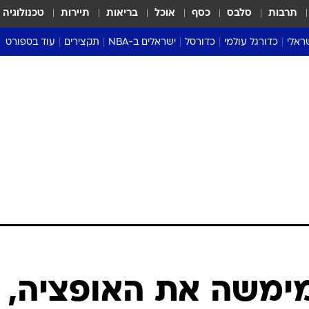
תרבות
סלבס
כסף
אוכל
בריאות
תיירות
טכנולוגיה
ראלי
כדורגל עולמי
כדורסל
ישראלים ב-NBA
תקצירים
עוד בספורט
ליגה אנגלית
ליגת העל
דני אבדיה
מונדיאל 2026
 העל
ליגה ספרדית
דאבל דריבל
NBA
נה
ליגה איטלקית
יורוליג וכדורסל אירופי
טבלאות
ו
ליגה גרמנית
ליגה לאומית
פודקאסטים
ליגה צרפתית
נבחרות ישראל בכדורסל
מסכמים מחזור
שראל
ליגת האלופות
כדורסל נשים
אבא של שבת
ית
הליגה האירופית
מעל הטבעת
דרום אמריקה
סערה בממלכה
טניס
טראש טוק
ספורט אמריקא
מימשה את האופציה,
פוקר