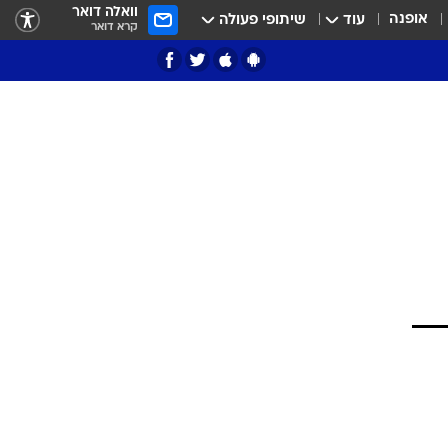
וואלה דואר
אופנה
עוד
שיתופי פעולה
קרא דואר
ציון 3
דאבל דריבל
י