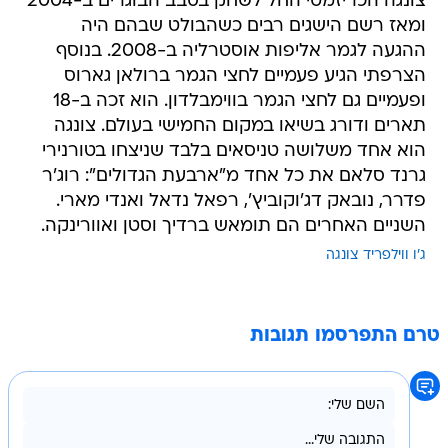
צונגה הכריזמטי החל לשחק בסבב הבוגרים ב-2004
ומאז רשם הישגים רבים כשהבולט שבהם היה
ההגעה לגמר אליפות אוסטרליה ב-2008. בנוסף
הצרפתי הגיע פעמיים לחצי הגמר ברולאן גארוס
ופעמיים גם לחצי הגמר בווימבלדון. הוא זכה ב-18
תארים ודורג בשיאו במקום החמישי בעולם. צונגה
הוא אחד משלושה טניסאים בלבד שניצחו בטורנירי
גרנד סלאם את כל אחד מ"ארבעת הגדולים": רוג'ר
פדרר, נובאק דג'וקוביץ', רפאל נדאל ואנדי מארי.
השניים האחרים הם תומאש ברדיך וסטן ואוורינקה.
ג'ו ווילפריד צונגה
טרם התפרסמו תגובות