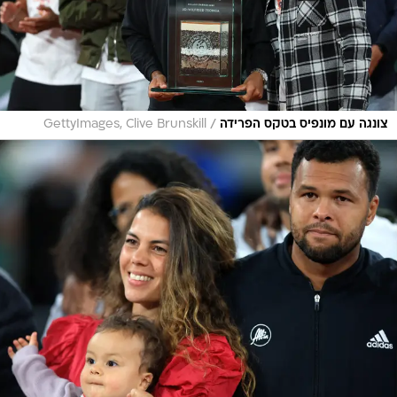
/
צונגה עם מונפיס בטקס הפרידה
GettyImages, Clive Brunskill