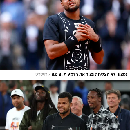
/
נפצע ולא הצליח לעצור את הדמעות. צונגה
רויטרס