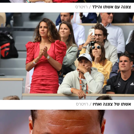
/
צונגה עם אשתו והילד
רויטרס
/
אשתו של צונגה ואחיו
רויטרס