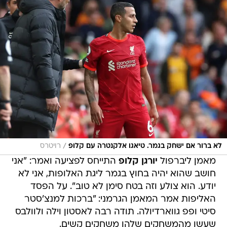
/
לא ברור אם ישחק בגמר. טיאגו אלקנטרה עם קלופ
רויטרס
מאמן ליברפול
יורגן קלופ
התייחס לפציעה ואמר: "אני
חושב שהוא יהיה בחוץ בגמר ליגת האלופות, אני לא
יודע. הוא צולע וזה בטח סימן לא טוב". על הפסד
האליפות אמר המאמן הגרמני: "ברכות למנצ'סטר
סיטי ופפ גווארדיולה. תודה רבה לאסטון וילה ולוולבס
שעשו מהמשחקים שלהן משחקים קשים.