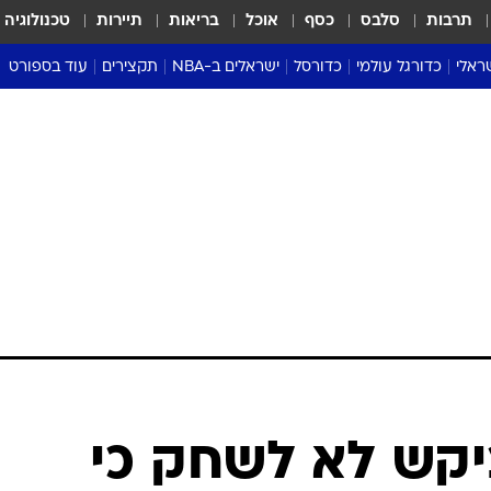
תרבות
סלבס
כסף
אוכל
בריאות
תיירות
טכנולוגיה
ראלי
כדורגל עולמי
כדורסל
ישראלים ב-NBA
תקצירים
עוד בספורט
ליגה אנגלית
ליגת העל
דני אבדיה
מונדיאל 2026
 העל
ליגה ספרדית
דאבל דריבל
NBA
נה
ליגה איטלקית
יורוליג וכדורסל אירופי
טבלאות
ו
ליגה גרמנית
ליגה לאומית
פודקאסטים
ליגה צרפתית
נבחרות ישראל בכדורסל
מסכמים מחזור
שראל
ליגת האלופות
כדורסל נשים
אבא של שבת
ית
הליגה האירופית
מעל הטבעת
דרום אמריקה
סערה בממלכה
טניס
טראש טוק
ספורט אמריקא
ביקש לא לשחק כי
פוקר