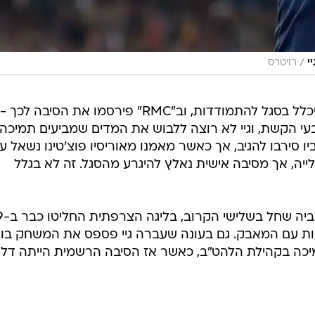
/
י
רויטרס
הקשר ביקש מראשי המועדון לא להיכלל בסגל להתמודדות, וב"RMC" פירסמו את הסיבה לכך -
עי הקשת, וגיי לא רוצה ללבוש את המדים שמביעים תמיכה
 סירבו להגיב, אך כאשר מאמנו מאוריסיו פוצ'טינו נשאל ע
לייה, אך מסיבה אישית נאלץ להיגרע מהסגל. זה לא בגלל
כחלק מציון 
ות עם המאבק. גם בעונה שעברה גיי פספס את המשחק בו
כה בקהילת הלהט"ב, כאשר אז הסיבה הרשמית הייתה דל