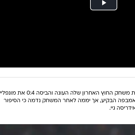
פריז סן ז'רמן ערכה אמש (ראשון) את משחק החוץ האחרון שלה העונה והביסה 0:4
ן אמבפה הבקיע, אך יממה לאחר המשחק נדמה כי הסיפור
ריסה גיי.