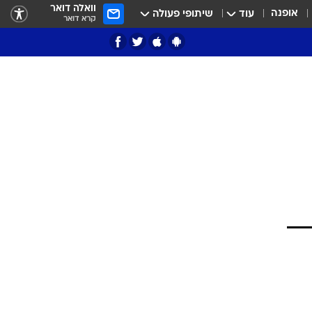
וואלה דואר
אופנה
עוד
שיתופי פעולה
קרא דואר
ציון 3
דאבל דריבל
י