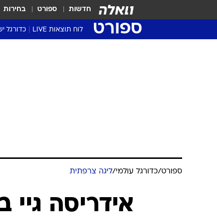
חדשות
ספורט
בחירות
ספורט
לוח תוצאות LIVE
כדורגל יש
ליגת העל Winner
סטט' ליגת
גביע המדי
גביע הטוט
שגרירים
נבחרות י
ליגה לאומ
ליגה א'
ספורט
/
כדורגל עולמי
/
ליגה צרפתית
אידריסה גיי 