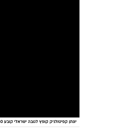
2.30 מטר
מערכת וואלה ספורט
עודכן לאחרונה: 2.5.2022 / 18:31
ניקי פאלי והפך לישראלי השלישי שע