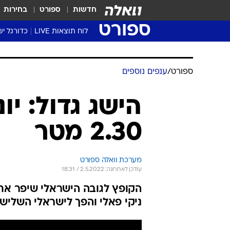
חדשות
ספורט
בחירות
ספורט
לוח תוצאות LIVE
כדורגל יש
ליגת העל Winner
סטט' ליגת
גביע המדי
גביע הטוט
שגרירים
נבחרות י
ליגה לאומ
ליגה א'
ספורט
/
ענפים נוספים
הישג גדול: יו