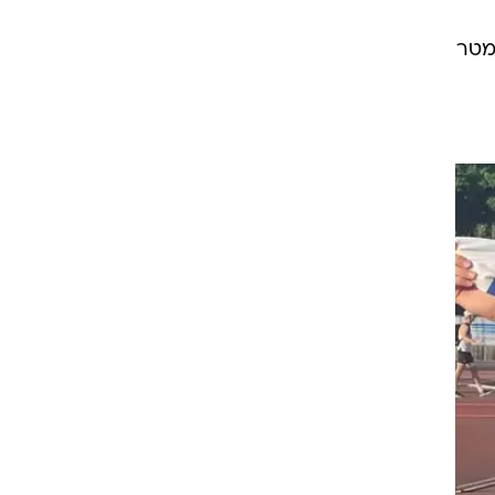
רוגבי וקריקט
גולף
ביליארד
תקצירים
ק קבע היום (שני) את הקריטריון לאליפות אירופה במינכן כשקפץ לגובה של 2.30 מטר