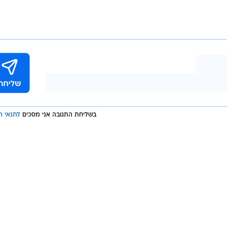
אתלטיקה
הקופץ בן ה-19 שיפר את שיאו האישי מהחורף האחרון ב-3 סנטימטרים והפך לקופץ השלישי
באתלטיקה הישראלית שחולף על גובה של 2.30 אחרי קונסטנטין מטוסיבץ', 
בשליחת התגובה אני מסכים
לתנאי ה