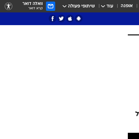
וואלה דואר
אופנה
עוד
שיתופי פעולה
קרא דואר
ציון 3
דאבל דריבל
י