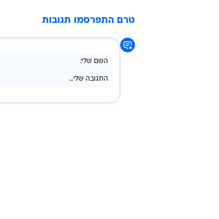
/
הישג נהדר. קפיטולניק
אתר רשמי, איגוד ה
שעבר כאמור גם גובה של 2.30.
יונתן קפיטולניק
טרם התפרסמו תגובות