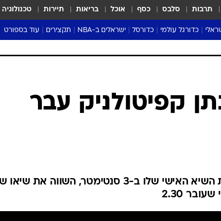
תרבות
סלבס
כסף
אוכל
בריאות
תיירות
טכנולוגיה
ראלי
כדורגל עולמי
כדורסל
ישראלים ב-NBA
תקצירים
עוד בספורט
ליגה אנגלית
ליגת העל
דני אבדיה
מונדיאל 2026
 העל
ליגה ספרדית
דאבל דריבל
NBA
נה
ליגה איטלקית
יורוליג וכדורסל אירופי
טבלאות
ו
ליגה גרמנית
ליגה לאומית
פודקאסטים
ליגה צרפתית
נבחרות ישראל בכדורסל
מסכמים מחזור
שראל
ליגת האלופות
כדורסל נשים
אבא של שבת
ית
הליגה האירופית
מעל הטבעת
דרום אמריקה
סערה בממלכה
טניס
טראש טוק
ספורט אמריקא
נתן קפיטולניק עבר
פוקר