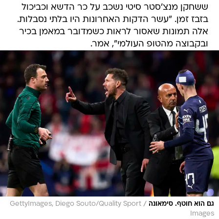
ששחקן מנצ'סטר סיטי נשכב על כר הדשא וכביכול
בזבז זמן. "עשר הדקות האחרונות היו בלתי נסבלות.
אלה תמונות שאסור לראות כשמדובר במאמן בכיר
ובקבוצה מהטופ העולמי", אמר.
/
גם הוא חוטף. סימאונה
GettyImages, Diego Souto/Quality Sport
Images