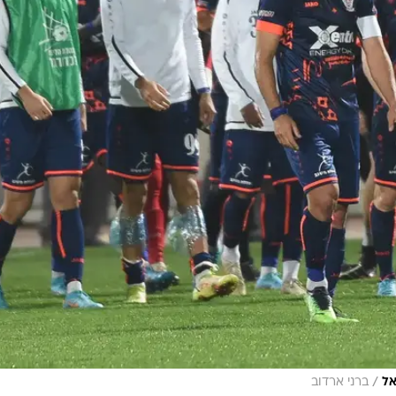
/
אל
ברני ארדוב