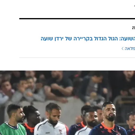
ה
השועה: הגול הגדול בקריירה של ירדן שועה
מלאה