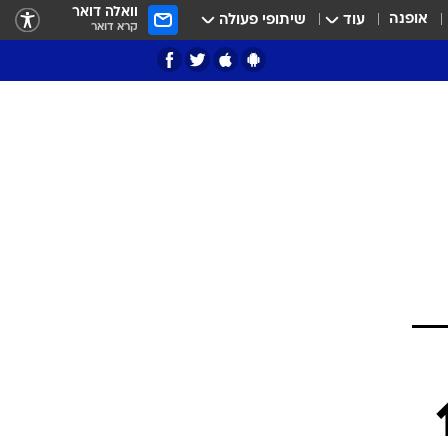
וואלה דואר
אופנה
עוד
שיתופי פעולה
קרא דואר
ציון 3
דאבל דריבל
י
צה 1:1