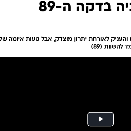
ה בדקה ה-89
ענפים נוספים
לוח שידורים
החידה של ספור
ארכיון מדורים
כתבו לנו
וריס אנו כבש שער יפהפה (75) והעניק לאורחת יתרון מוצדק, אבל טעות איומה של
השוות (89)