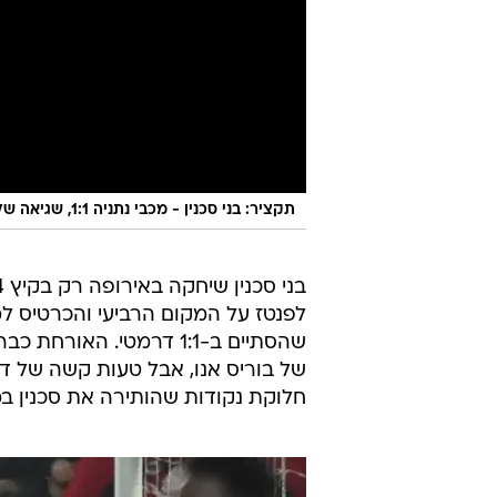
תקציר: בני סכנין - מכבי נתניה 1:1, שגיאה של דני עמוס בדקה ה-89 מנעה מנתניה ניצחון
לפנטז על המקום הרביעי והכרטיס ל
שהסתיים ב-1:1 דרמטי. ה
של בוריס אנו, אבל טעות קשה של דנ
חלוקת נקודות שהותירה את סכנין במ