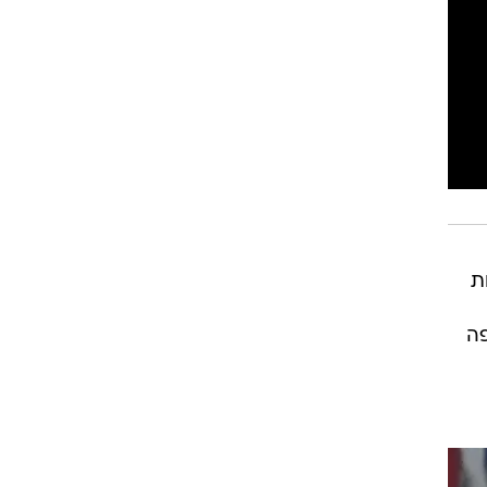
רוגבי וקריקט
גולף
ביליארד
תקצירים
ן ממשיכות
פה