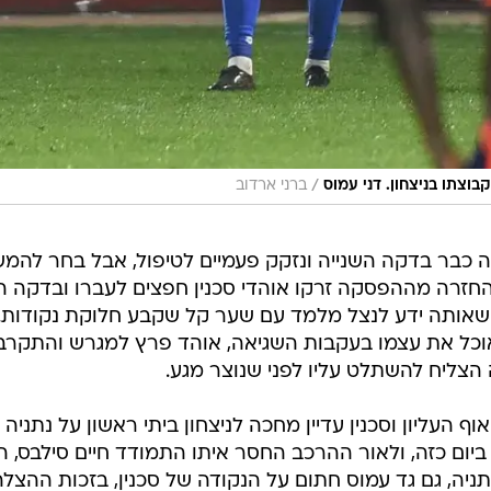
/
וצתו בניצחון. דני עמוס
ברני ארדוב
 כבר בדקה השנייה ונזקק פעמיים לטיפול, אבל בחר להמש
אותה ידע לנצל מלמד עם שער קל שקבע חלוקת נקודות. 
אוכל את עצמו בעקבות השגיאה, אוהד פרץ למגרש והתקרב
הצליח להשתלט עליו לפני שנוצר מגע.
וף העליון וסכנין עדיין מחכה לניצחון ביתי ראשון על נתניה
ל מאז נובמבר 2003, אבל ביום כזה, ולאור ההרכב החסר איתו התמודד חיים סילבס, 
יה, גם גד עמוס חתום על הנקודה של סכנין, בזכות ההצלה