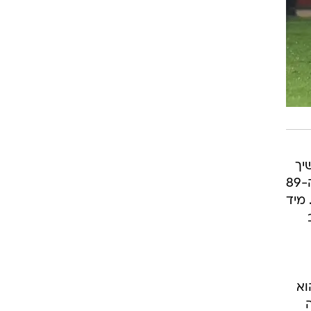
יך
לשחק ועמד במוקד גם בהמשך. עם החזרה מההפסקה זרקו אוהדי סכנין חפצים לעברו ובדקה ה-89
מיד
הוא