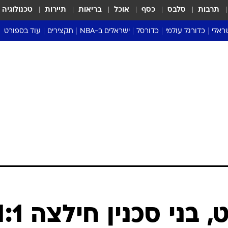
תרבות
סלבס
כסף
אוכל
בריאות
תיירות
טכנולוגיה
ראלי
כדורגל עולמי
כדורסל
ישראלים ב-NBA
תקצירים
עוד בספורט
ליגה אנגלית
ליגת העל
דני אבדיה
מונדיאל 2026
 העל
ליגה ספרדית
דאבל דריבל
NBA
נה
ליגה איטלקית
יורוליג וכדורסל אירופי
טבלאות
ו
ליגה גרמנית
ליגה לאומית
פודקאסטים
ליגה צרפתית
נבחרות ישראל בכדורסל
מסכמים מחזור
שראל
ליגת האלופות
כדורסל נשים
אבא של שבת
ית
הליגה האירופית
מעל הטבעת
דרום אמריקה
סערה בממלכה
טניס
טראש טוק
ספורט אמריקא
דני עמוס שמט, בני סכנין חיל
פוקר