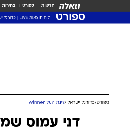
חדשות
ספורט
בחירות
ספורט
לוח תוצאות LIVE
כדורגל יש
ליגת העל Winner
סטט' ליגת
גביע המדי
גביע הטוט
שגרירים
נבחרות י
ליגה לאומ
ליגה א'
ספורט
/
כדורגל ישראלי
/
ליגת העל Winner