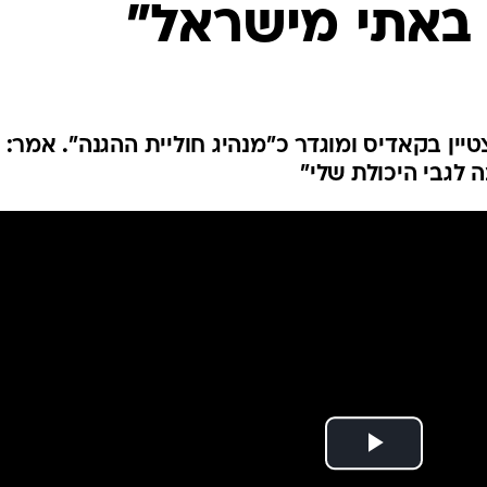
י באתי מישראל"
ענפים נוספים
לוח שידורים
החידה של ספור
ארכיון מדורים
כתבו לנו
ין בקאדיס ומוגדר כ"מנהיג חוליית ההגנה". אמר:
לגבי היכולת שלי"