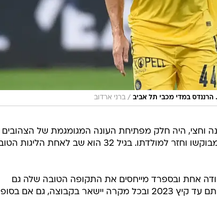
/
הרננדס במדי מכבי תל אביב
ברני ארדוב
ה וחצי, היה חלק מפתיחת העונה המגומגמת של הצהובים
בחלון ההעברות של ינואר קיבל את מבוקשו וחזר למולדתו. בגיל 32 הוא שב לאחת הליגות
דה אחת ובספרד מייחסים את התקופה הטובה שלה גם
לצירופו של הרננדס. הבלם הוותיק חתם עד קיץ 2023 ובכל מקרה יישאר בקבוצה, גם אם 