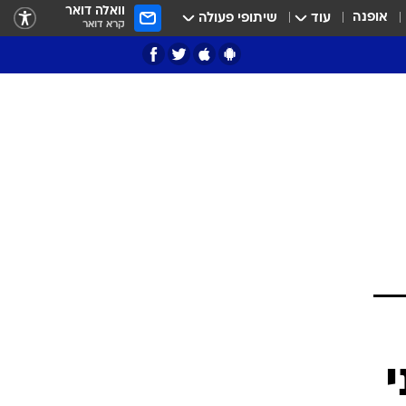
וואלה דואר
אופנה
עוד
שיתופי פעולה
קרא דואר
ציון 3
דאבל דריבל
י