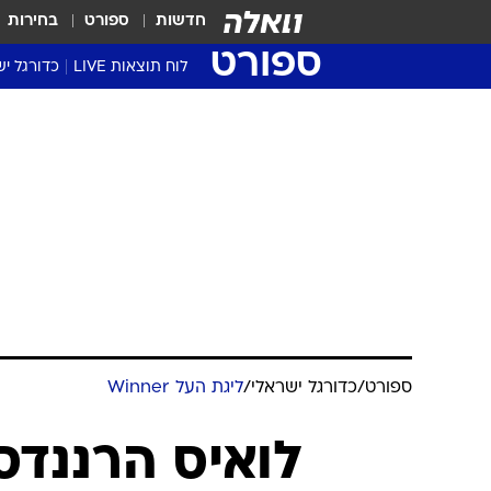
חדשות
ספורט
בחירות
ספורט
לוח תוצאות LIVE
כדורגל יש
ליגת העל Winner
סטט' ליגת
גביע המדי
גביע הטוט
שגרירים
נבחרות י
ליגה לאומ
ליגה א'
ספורט
/
כדורגל ישראלי
/
ליגת העל Winner
לואיס הרננדס