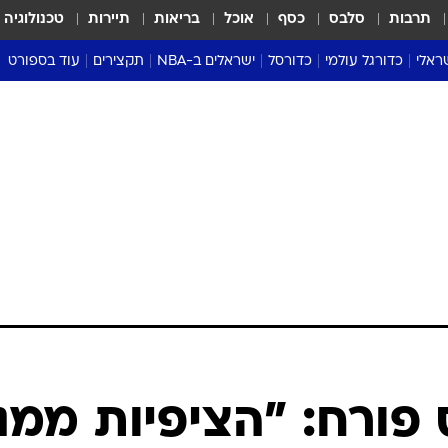
תרבות
סלבס
כסף
אוכל
בריאות
תיירות
טכנולוגיה
ראלי
כדורגל עולמי
כדורסל
ישראלים ב-NBA
תקצירים
עוד בספורט
ליגה אנגלית
ליגת העל
דני אבדיה
מונדיאל 2026
 העל
ליגה ספרדית
דאבל דריבל
NBA
נה
ליגה איטלקית
יורוליג וכדורסל אירופי
טבלאות
ו
ליגה גרמנית
ליגה לאומית
פודקאסטים
ליגה צרפתית
נבחרות ישראל בכדורסל
מסכמים מחזור
שראל
ליגת האלופות
כדורסל נשים
אבא של שבת
ית
הליגה האירופית
מעל הטבעת
דרום אמריקה
סערה בממלכה
טניס
טראש טוק
ספורט אמריקא
 פורח: "הציפיות ממני
פוקר