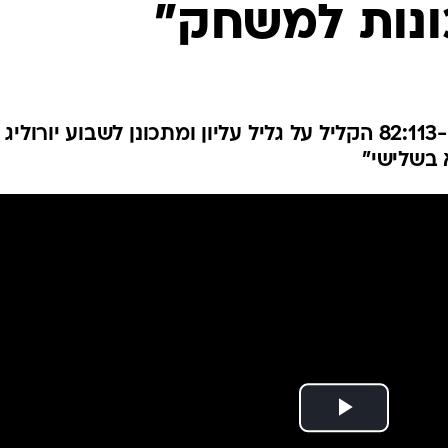
ונות למשחק"
ענפים נוספים
לוח שידורים
החידה של ספור
ארכיון מדורים
כתבו לנו
מאמן מכבי תל אביב מרוצה מה-82:113 הקליל על גליל עליון ומתכונן לשבוע יורוליג
 בשלישי"