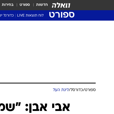
חדשות
ספורט
בחירות
ספורט
לוח תוצאות LIVE
כדורגל יש
ליגת העל Winner
סטט' ליגת
גביע המדי
גביע הטוט
שגרירים
נבחרות י
ליגה לאומ
ליגה א'
ספורט
/
כדורסל
/
ליגת העל
אבי אבן: "ש