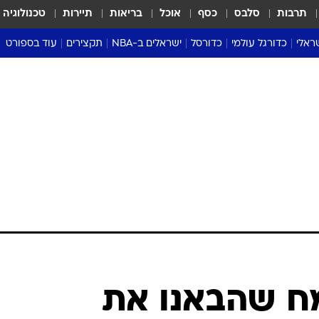
תרבות
סלבס
כסף
אוכל
בריאות
תיירות
טכנולוגיה
ראלי
כדורגל עולמי
כדורסל
ישראלים ב-NBA
תקצירים
עוד בספורט
ליגה אנגלית
ליגת העל
דני אבדיה
מונדיאל 2026
 העל
ליגה ספרדית
דאבל דריבל
NBA
נה
ליגה איטלקית
יורוליג וכדורסל אירופי
טבלאות
ו
ליגה גרמנית
ליגה לאומית
פודקאסטים
ליגה צרפתית
נבחרות ישראל בכדורסל
מסכמים מחזור
שראל
ליגת האלופות
כדורסל נשים
אבא של שבת
ית
הליגה האירופית
מעל הטבעת
דרום אמריקה
סערה בממלכה
טניס
טראש טוק
ספורט אמריקא
מח שהבאנו את
פוקר