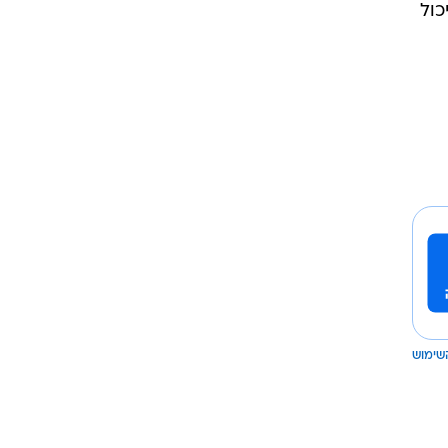
כול
שימוש