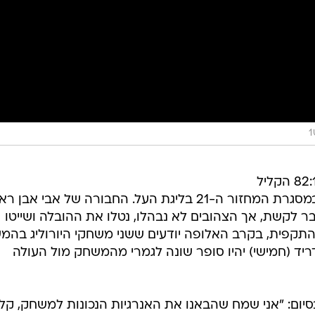
במכבי תל אביב מרוצים לאחר ה-82:113 הקליל
הערב (ראשון) על הפועל גליל עליון במסגרת המחזור ה-21 בליגת העל. החבורה של אבי א
 לקשת, אך הצהובים לא נבהלו, נטלו את ההובלה ושייטו
התקפית, בקרב האלופה יודעים ששני משחקי היורוליג בהמ
ריד (חמישי) יהיו סופר שונה לגמרי מהמשחק מול העולה
ום: "אני שמח שהבאנו את האנרגיות הנכונות למשחק, קלע