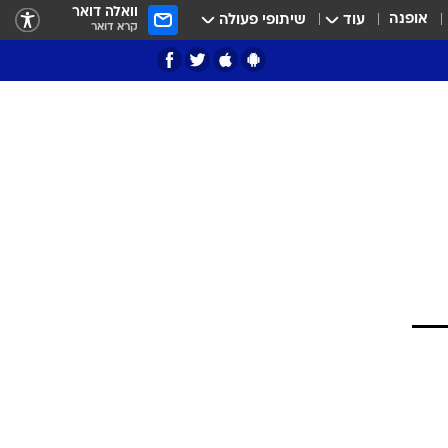
וואלה דואר
אופנה
עוד
שיתופי פעולה
קרא דואר
ציון 3
דאבל דריבל
י