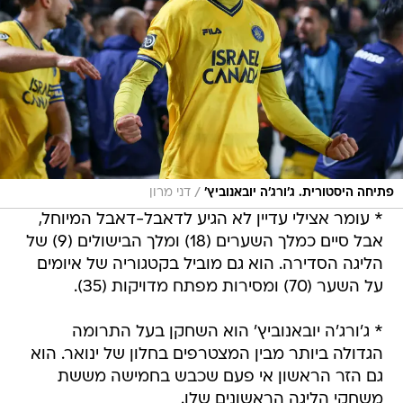
/
פתיחה היסטורית. ג'ורג'ה יובאנוביץ'
דני מרון
* עומר אצילי עדיין לא הגיע לדאבל-דאבל המיוחל,
אבל סיים כמלך השערים (18) ומלך הבישולים (9) של
הליגה הסדירה. הוא גם מוביל בקטגוריה של איומים
על השער (70) ומסירות מפתח מדויקות (35).
* ג'ורג'ה יובאנוביץ' הוא השחקן בעל התרומה
הגדולה ביותר מבין המצטרפים בחלון של ינואר. הוא
גם הזר הראשון אי פעם שכבש בחמישה מששת
משחקי הליגה הראשונים שלו.