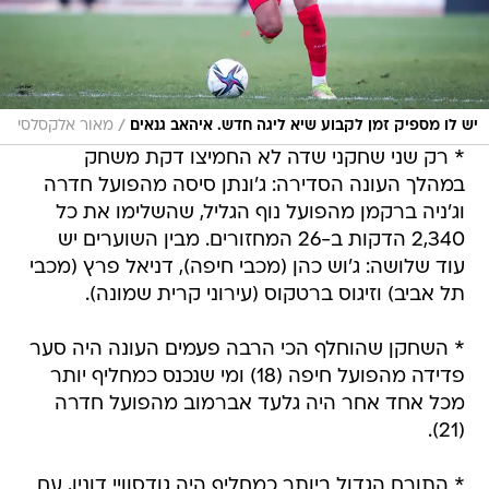
/
יש לו מספיק זמן לקבוע שיא ליגה חדש. איהאב גנאים
מאור אלקסלסי
* רק שני שחקני שדה לא החמיצו דקת משחק
במהלך העונה הסדירה: ג'ונתן סיסה מהפועל חדרה
וג'ניה ברקמן מהפועל נוף הגליל, שהשלימו את כל
2,340 הדקות ב-26 המחזורים. מבין השוערים יש
עוד שלושה: ג'וש כהן (מכבי חיפה), דניאל פרץ (מכבי
תל אביב) וזיגוס ברטקוס (עירוני קרית שמונה).
* השחקן שהוחלף הכי הרבה פעמים העונה היה סער
פדידה מהפועל חיפה (18) ומי שנכנס כמחליף יותר
מכל אחד אחר היה גלעד אברמוב מהפועל חדרה
(21).
* התורם הגדול ביותר כמחליף היה גודסוויי דוניו, עם