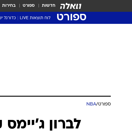
חדשות
ספורט
בחירות
ספורט
לוח תוצאות LIVE
כדורגל יש
ליגת העל Winner
סטט' ליגת
גביע המדי
גביע הטוט
שגרירים
נבחרות י
ליגה לאומ
ליגה א'
ספורט
/
NBA