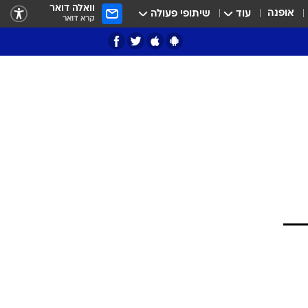
וואלה דואר
אופנה
עוד
שיתופי פעולה
קרא דואר
ציון 3
דאבל דריבל
י