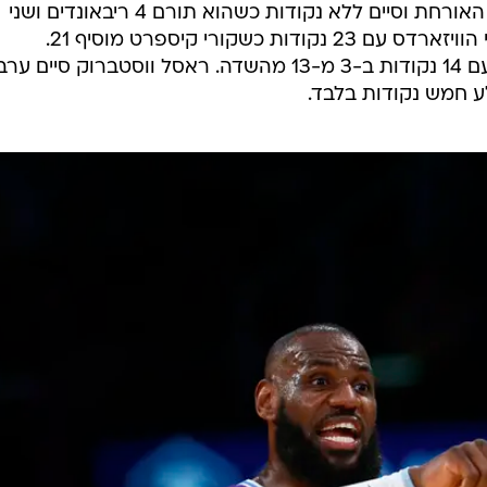
דני אבדיה קיבל 11 דקות בלבד במדי האורחת וסיים ללא נקודות כשהוא תורם 4 ריבאונדים ושני
אסיסטים. קייל קוזמה הוליך את קלעי הוויזארדס עם 23 נקודות כשקורי קיספרט מוסיף 21.
קריסטפס פורזינגיס סיים ערב בינוני עם 14 נקודות ב-3 מ-13 מהשדה. ראסל ווסטברוק סיים ער
 חמש נקודות בלבד.