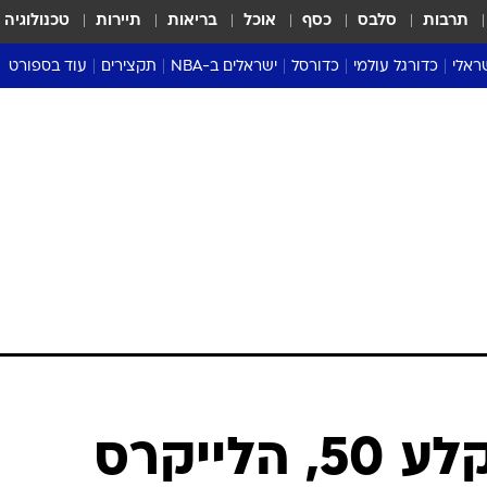
תרבות
סלבס
כסף
אוכל
בריאות
תיירות
טכנולוגיה
ראלי
כדורגל עולמי
כדורסל
ישראלים ב-NBA
תקצירים
עוד בספורט
ליגה אנגלית
ליגת העל
דני אבדיה
מונדיאל 2026
 העל
ליגה ספרדית
דאבל דריבל
NBA
נה
ליגה איטלקית
יורוליג וכדורסל אירופי
טבלאות
ו
ליגה גרמנית
ליגה לאומית
פודקאסטים
ליגה צרפתית
נבחרות ישראל בכדורסל
מסכמים מחזור
שראל
ליגת האלופות
כדורסל נשים
אבא של שבת
ית
הליגה האירופית
מעל הטבעת
דרום אמריקה
סערה בממלכה
טניס
טראש טוק
ספורט אמריקא
לברון ג'יימס קלע 50, הלייקרס
פוקר