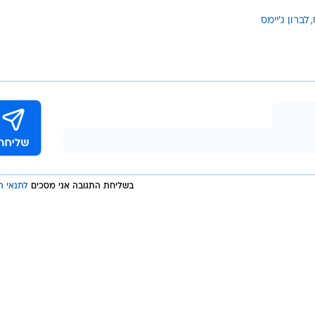
לברון ג'יימס
בשליחת התגובה אני מסכים
לתנאי ה