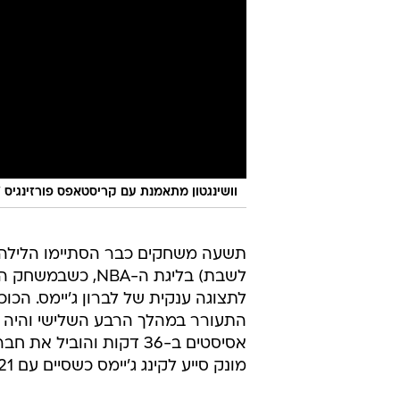
/
וושינגטון מתאמנת עם קריסטאפס פורזינגיס
תשעה משחקים כבר הסתיימו הלילה (
אסיסטים ב-36 דקות והו
מונק סייע לקינג ג'יימס כשסיים עם 21 נקודות וחמש שלשות משבע ניסיונות.