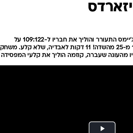
יזארדס
ענפים נוספים
לוח שידורים
החידה של ספור
ארכיון מדורים
כתבו לנו
וושינגטון הוליכה במחצית, קינג ג'יימס התעורר והוליך את חבריו ל-109:122 על
וושינגטון, כשעל הדרך דייק ב-18 מ-25 מהשדה! 11 דקות לאבדיה, שלא קלע. משחק
ו מהעונה שעברה, קוזמה הוליך את קלעי המפסידה