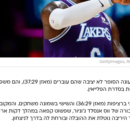
GettyImages, R
הלייקרס שבים למסלול הניצחונות בעונה הסופר לא יציבה שהם עוברים (מ
 בסדרת הפלייאין.
הוויזארדס לעומת זאת עם הפסד שני ברציפות (מאזן 36:29) והשישי בשמונה משחקים. והמקום
רה של ווס אנסלד ג'וניור, שפשוט קפאה במהלך דקות ארו
יריבה נוטלת את ההובלה ובורחת לה בדרך לניצחון.