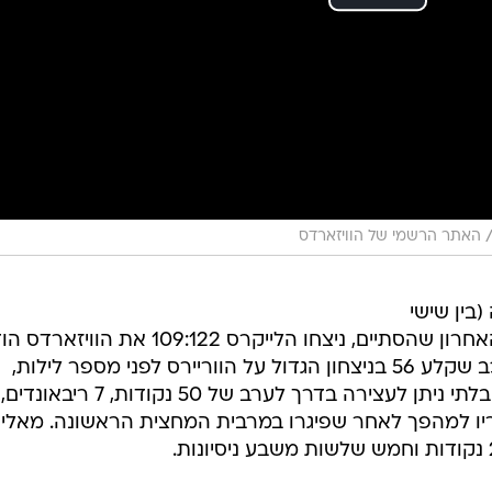
האתר הרשמי של הוויזארדס
בין שישי
לשבת) בליגת ה-NBA, כשבמשחק האחרון שהסתיים, ניצחו הלייקרס 109:122 את הו
לתצוגה ענקית של לברון ג'יימס. הכוכב שקלע 56 בניצחון הגדול על הווריירס לפני מספר לילות,
ביל את חבריו למהפך לאחר שפיגרו במרבית המחצית הראשונה. מאלי