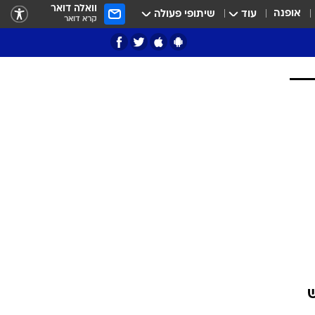
וואלה דואר
אופנה
עוד
שיתופי פעולה
קרא דואר
ציון 3
דאבל דריבל
י
ש