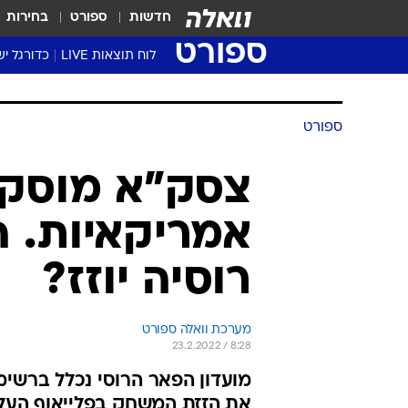
חדשות
ספורט
בחירות
ספורט
לוח תוצאות LIVE
כדורגל יש
ליגת העל Winner
סטט' ליגת
ספורט
גביע המדי
גביע הטוט
צסק"א מוסקב
שגרירים
אמריקאיות. 
נבחרות י
ליגה לאומ
רוסיה יוזז?
ליגה א'
מערכת וואלה ספורט
23.2.2022 / 8:28
מועדון הפאר הרוסי נכלל ברשימה
את הזזת המשחק בפלייאוף העלי