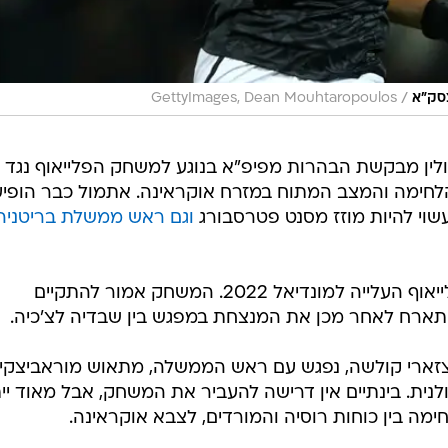
/
צסק"א
GettyImages, Dean Mouhtaropoulos
לין מבקשת הבהרות מפיפ"א בנוגע למשחק הפלייאוף נגד
לחימה והמצב המתוח במזרח אוקראינה. אתמול כבר הופיע
עשוי להיות מוזז מסנט פטרסבורג
וגם ראש ממשלת בריטניה,
פולין הוגרלה למשחק נגד רוסיה בפלייאוף העלייה למונדיאל 2022. המשחק אמור להתקיים
זארי קולשה, נפגש עם ראש הממשלה, מתאוש מוראביצקי, 
ית. בינתיים אין דרישה להעביר את המשחק, אבל מאוד יית
ה בין כוחות רוסיה והמורדים, לצבא אוקראינה.