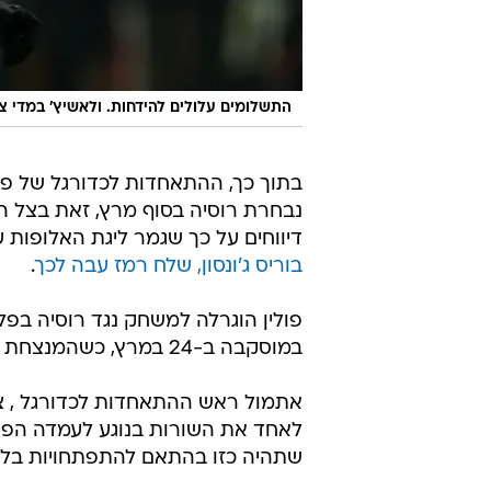
התשלומים עלולים להידחות. ולאשיץ' במדי 
בתוך כך, ההתאחדות לכדורגל של פו
נבחרת רוסיה בסוף מרץ, זאת בצל ה
דיווחים על כך שגמר ליגת האלופות 
בוריס ג'ונסון, שלח רמז עבה לכך
.
במוסקבה ב-24 במרץ, כשהמנצחת תארח לאחר מכן את המנצחת במפגש בין שבדיה לצ'כיה.
אתמול ראש ההתאחדות לכדורגל , צ
לאחד את השורות בנוגע לעמדה הפולנ
שתהיה כזו בהתאם להתפתחויות בלחימ