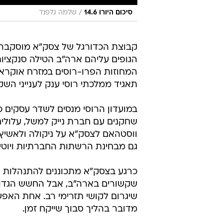
/
סיכום היורו 14.6
שלמה גלפנד
קבוצת הכדורגל של צסק"א מוסקבה
הגופים עליהם ארה"ב הטילה סנקציות
תאגיד ממלכתי רוסי ענק לענייני הש
במועדון הרוסי מנסים לשדר עסקים כ
שחקנים עם חברת נייק למשל, עלול
ווסטהאם לצסק"א על ניקולה ולאשיץ'
גם מבחינת הרשתות החברתיות ויוטיו
כרגע בצסק"א מתכוננים להתנהלות ק
שקשורים בארה"ב, אבל החשש הגדול 
שיגרום לקושי תזרימי רב. אחת האפ
מדובר בהליך סבוך שייקח זמן.