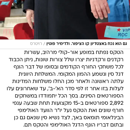
/
גם הוא נכח באצטדיון קו הציפור. ולדימיר פוטין
רויטרס
הטקס נפתח במופע אור-קולי מרהיב, עשרות
רקדנים ורקדניות יצרו שלל צורות שונות, ניתן הכבוד
לכל משחקי החורף הקודמים ובסופו של דבר הונף
דגל סין ונשמע ההמון המקומי. המשלחת היוונית
עלתה ראשונה ולאחר מכן החלו משלחות המדינות
לעלות בזו אחר זו לפי סדר הא'-ב', עד שאחרונים עלו
הספורטאים הסינים. בסך הכל יתמודדו במשחקים
2,892 ספורטאים ב-15 מקצועות תחת שבעה ענפי
חורף שונים ואת הטקס נעל יו"ר הוועד האולימפי
הבינלאומי תומאס באך, לצד נשיא סין שנאם גם כן
ובתום דבריו הונף הדגל האולימפי והטקס תם.