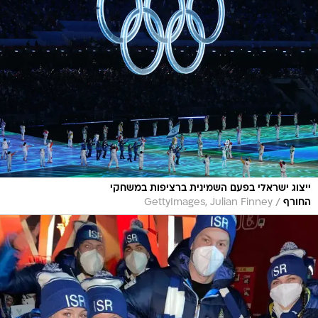
ייצוג ישראלי בפעם השמינית ברציפות במשחקי
/
החורף
GettyImages, Julian Finney