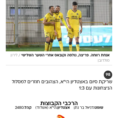
/
אנחת רווחה. פריצה, גולסה וקובאס אחרי השער השלישי
לירון
מולדובן
98
שריקת סיום באצטדיון הי"א, הצהובים חוזרים למסלול
הניצחונות עם 1:3
הרכבי הקבוצות
שופט:
דניאל
בר נתן
אצטדיון:
הי"א (אשדוד)
קהל:
2480