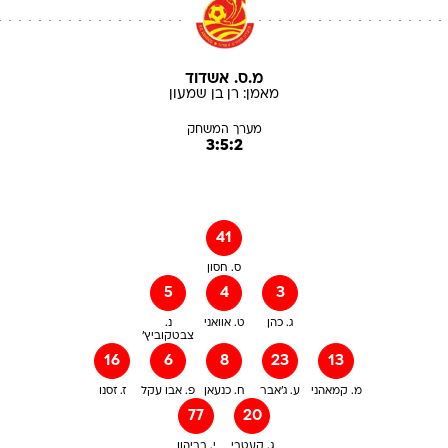
מ.ס. אשדוד
מאמן:
רן
בן שמעון
מערך המשחק
3:5:2
41
ס. חסון
5
4
3
ג. כהן
ט. אוואני
נ.
צבטקוביץ'
16
6
8
23
13
מ. קמאהני
ע. ג'אבר
ח. כנעאן
פ. אבו עקל
ז. זסנו
77
20
ג. קעטבי
י. בריהון