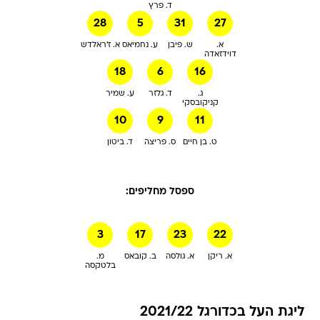
ד. פרץ
28
5
31
27
א.
ש. פיבן
ע. נחמיאס
א. ז'ראלדש
דוידזאדה
18
6
16
ג.
ד. גלזר
ע. שמיר
קניקובסקי
10
9
11
ט. בן חיים
ס. פריצה
ד. ביטון
ספסל מחליפים:
3
17
23
22
א. ריקן
א. גולסה
ב. קובאס
מ.
בלטקסה
ליגת העל בכדורגל 2021/22