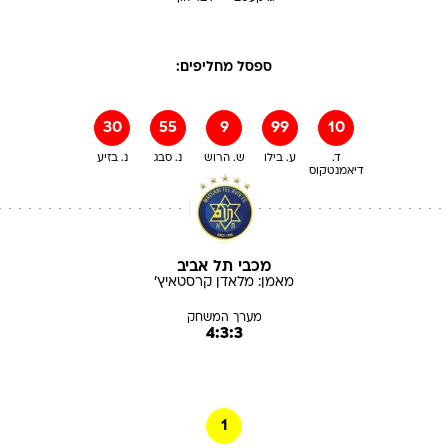
ספסל מחליפים:
30
55
9
99
10
ד.
ע. בילו
ש. הרוש
נ. סבג
נ. בזיע
דיאמנטקוס
מכבי תל אביב
מאמן:
מלאדן
קרסטאיץ'
מערך המשחק
4:3:3
1