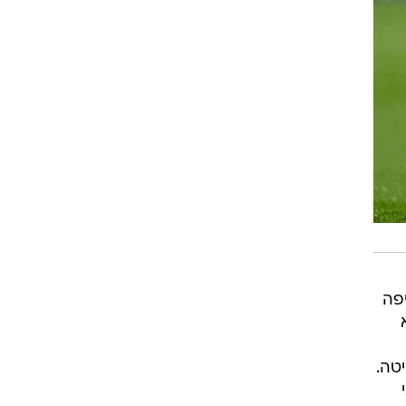
פה
טה.