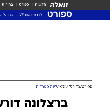
חדשות
ספורט
בחירות
ספורט
לוח תוצאות LIVE
כדורגל יש
ליגת העל Winner
סטט' ליגת
גביע המדי
גביע הטוט
שגרירים
נבחרות י
ליגה לאומ
ליגה א'
ספורט
/
כדורגל עולמי
/
ליגה ספרדית
ברצלונה דור