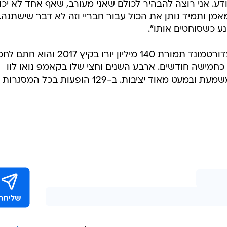
ע. אני רוצה להבהיר לכולם שאני מעורב, שאף אחד לא יכו
מן ותמיד נותן את הכול עבור חבריי וזה לא דבר שישתנה. 
ע כשסוחטים אותו".
כידוע, ברצלונה רכשה את דמבלה מדורטמונד תמורת 140 מיליון יורו בקיץ 2017 
כחמישה חודשים. ארבע השנים וחצי שלו בקאמפ נואו לוו
בהרבה פציעות וסיפורים על בעיות משמעת ובמעט מאוד יציבות. ב-129 הופעות בכל 