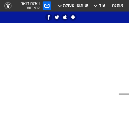
וואלה דואר
אופנה
עוד
שיתופי פעולה
קרא דואר
ציון 3
דאבל דריבל
י