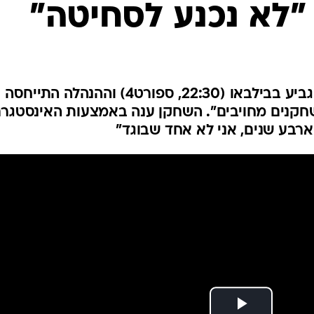
"לא נכנע לסחיטה"
ענפים נוספים
לוח שידורים
החידה של ספור
ארכיון מדורים
כתבו לנו
הצרפתי הודח מהסגל למשחק הגביע בבילבאו (22:30, ספורט4) וההנהלה התייחסה
שחקנים מחויבים". השחקן ענה באמצעות האינסטגרם
רבע שנים, אני לא אחד שבוגד"