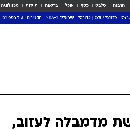
תרבות
סלבס
כסף
אוכל
בריאות
תיירות
טכנולוגיה
ראלי
כדורגל עולמי
כדורסל
ישראלים ב-NBA
תקצירים
עוד בספורט
ליגה אנגלית
ליגת העל
דני אבדיה
מונדיאל 2026
 העל
ליגה ספרדית
דאבל דריבל
NBA
נה
ליגה איטלקית
יורוליג וכדורסל אירופי
טבלאות
ו
ליגה גרמנית
ליגה לאומית
פודקאסטים
ליגה צרפתית
נבחרות ישראל בכדורסל
מסכמים מחזור
שראל
ליגת האלופות
כדורסל נשים
אבא של שבת
ית
הליגה האירופית
מעל הטבעת
דרום אמריקה
סערה בממלכה
טניס
טראש טוק
ספורט אמריקא
שת מדמבלה לעזוב,
פוקר