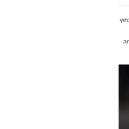
רוגבי וקריקט
גולף
ביליארד
תקצירים
חוץ
מנוחה