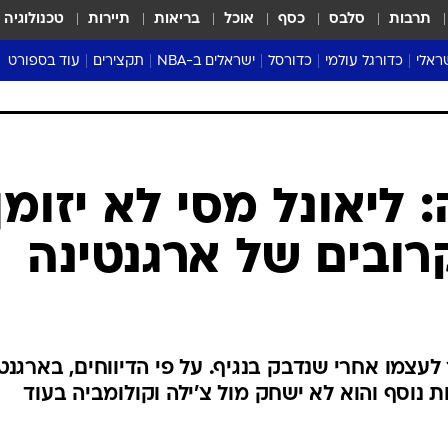
תרבות
סלבס
כסף
אוכל
בריאות
תיירות
טכנולוגיה
ראלי
כדורגל עולמי
כדורסל
ישראלים ב-NBA
תקצירים
עוד בספורט
ליגה אנגלית
ליגת העל
דני אבדיה
מונדיאל 2026
 העל
ליגה ספרדית
דאבל דריבל
NBA
נה
ליגה איטלקית
יורוליג וכדורסל אירופי
טבלאות
ו
ליגה גרמנית
ליגה לאומית
פודקאסטים
ליגה צרפתית
נבחרות ישראל בכדורסל
מסכמים מחזור
שראל
ליגת האלופות
כדורסל נשים
אבא של שבת
ית
הליגה האירופית
מעל הטבעת
דרום אמריקה
סערה בממלכה
טניס
טראש טוק
ספורט אמריקא
 ליאונל מסי לא יזומן
פוקר