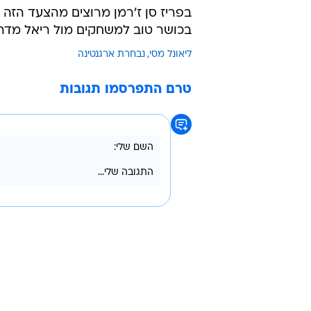
/
עוד קצת מנוחה. ליאונל מסי
celo Endelli
בהרכב ואחד כמחליף) והבקיע שישה 
בוודאות את מקומה בקטאר 2022, כשחסרה לה רק נקודה מארבעת המחזורים האחרונים.
בפריז סן ז'רמן מרוצים מהצעד הזה ו
בכושר טוב למשחקים מול ריאל מדרי
ליאונל מסי
נבחרת ארגנטינה
טרם התפרסמו תגובות