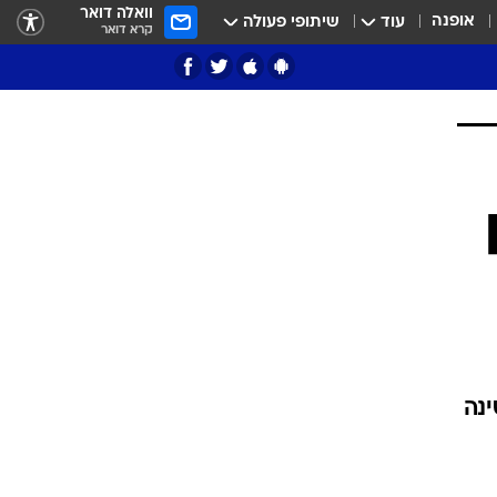
וואלה דואר
אופנה
עוד
שיתופי פעולה
קרא דואר
ציון 3
דאבל דריבל
י