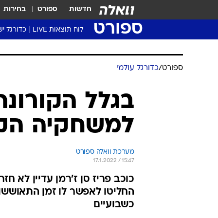
חדשות
ספורט
בחירות
ספורט
לוח תוצאות LIVE
כדורגל יש
ליגת העל Winner
סטט' ליגת
גביע המדי
גביע הטוט
שגרירים
נבחרות י
ליגה לאומ
ליגה א'
ספורט
/
כדורגל עולמי
בגלל הקורונה: