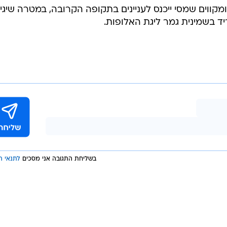
GettyImages, Mar
שערים. ארגנטינה נמצאת במקום השני והבטיחה כמעט
מקווים שמסי ייכנס לעניינים בתקופה הקרובה, במטרה שיגי
ד בשמינית גמר ליגת האלופות.