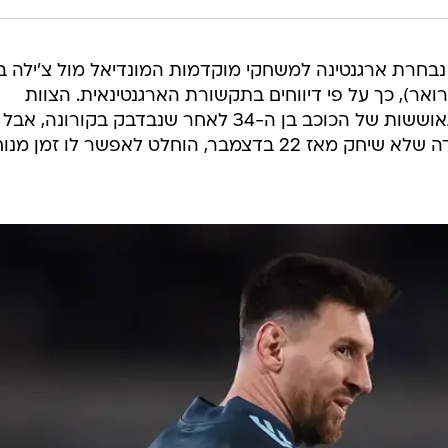
נבחרת ארגנטינה למשחקי מוקדמות המונדיאל מול צ'ילה ב
אר) וקולומביה בבית (2 בפברואר), כך על פי דיווחים בתקשורת הארגנטינאית. הצוות
המקצועי חיכה לראות את קצב ההתאוששות של הכוכב בן ה-34 לאחר שנבדבק בקורונה, אבל
לאור החזרה האיטית לעניינים והעובדה שלא שיחק מאז 22 בדצמבר, הוחלט לאפשר לו זמן 