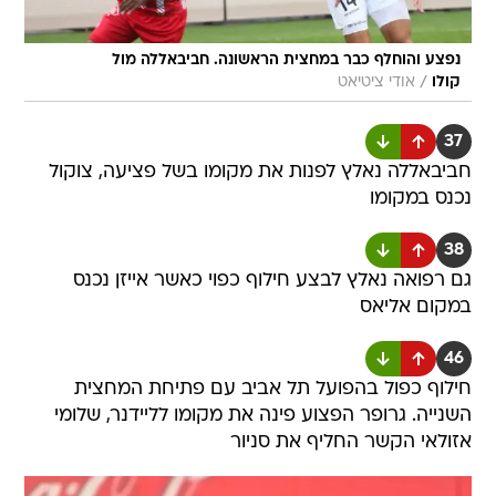
נפצע והוחלף כבר במחצית הראשונה. חביבאללה מול
/
קולו
אודי ציטיאט
37
חביבאללה נאלץ לפנות את מקומו בשל פציעה, צוקול
נכנס במקומו
38
גם רפואה נאלץ לבצע חילוף כפוי כאשר אייזן נכנס
במקום אליאס
46
חילוף כפול בהפועל תל אביב עם פתיחת המחצית
השנייה. גרופר הפצוע פינה את מקומו לליידנר, שלומי
אזולאי הקשר החליף את סניור