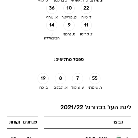
ח. גולדנברג
ד. אזולאי
ג. ברקמן
ט. מוזי
36
10
22
ד. טווה
ק. פרייטר
א. שחף
14
9
11
ל. קיזיטו
ס. נחמני
ו.
חביבאללה
ספסל מחליפים:
19
8
7
55
ר. שוקרני
ע. צוקול
א. ולבלום
ב. כהן
ליגת העל בכדורגל 2021/22
קבוצה
משחקים
נקודות