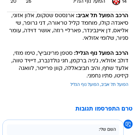
14
הפועל נוף הגליל
26
20
הרכב הפועל תל אביב:
ארנסטס שטקוס, אלון אזוגי,
סיאנדה קולו, מוחמד קליל טראורה, דני גרופר, שי
אליאס, דן איינבינדר, פארליי רוזה, אושר דוידה, עומר
סניור, שלומי אזולאי.
הרכב הפועל נוף הגליל:
סטפן מרינוביץ', טימו מוזי,
דולב אזולאי, ג'ניה ברקמן, חגי גולדנברג, דייויד טווה,
אלעד שחף, והיב חביבאללה, קוון פרייטר, לוואגה
קיזיטו, סתיו נחמני.
הפועל תל אביב
הפועל נוף הגליל
טרם התפרסמו תגובות