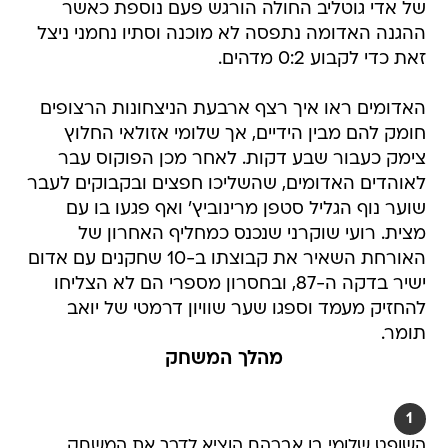
של אדי גוטליב החולה הורגש פעם נוספת כאשר
ההגנה האדומה נתפסה לא מוכנה וסתיו נחמני ניצל
זאת כדי לקבוע 0:2 מדהים.
האדומים ראו איך רצף ארבעת הניצחונות הרצופים
חומק להם מבין הידיים, אך שלומי אזולאי החלוץ
צימק כעבור שבע דקות. לאחר מכן הפוקוס עבר
לאוהדים האדומים, שהשליכו חפצים ובקבוקים לעבר
שוער נוף הגליל סטפן מרינוביץ' ואף פגעו בו עם
מצית. רועי שוקרני שנכנס כמחליף האחרון של
האורחת השאיר את קבוצתו ב-10 שחקנים עם אדום
ישיר בדקה ה-87, ובחסרון מספרי הם לא הצליחו
להחזיק מעמד וספגו שער שוויון דרמטי של יואב
תומר.
מהלך המשחק
1
השופט שלומי בן אברהם הוציא לדרך את המשחק