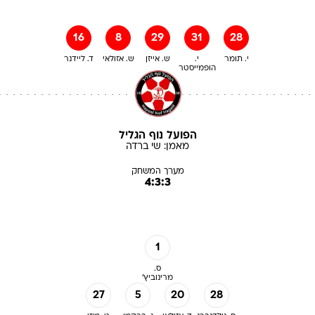
16
8
29
31
28
י. תומר
י.
ש. אייזן
ש. אזולאי
ד. ליידנר
הופמייסטר
הפועל נוף הגליל
מאמן:
שי
ברדה
מערך המשחק
4:3:3
1
ס.
מרינוביץ'
27
5
20
28