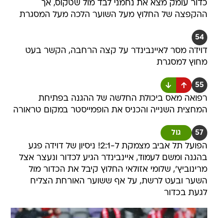
כדור עומק מצא את נחמני לבד מול שטקוס, אך
ההקפצה של החלוץ מעל השוער הלכה מעל המסגרת
54
דוידה מסר לאיינבינדר על קצה הרחבה, הקשר בעט
מחוץ למסגרת
55
רפואה מאס ביכולת החלשה של ההגנה בפתיחת
המחצית השנייה והכניס את הופמייסטר במקום טראורה
57
גול
הפועל תל אביב מצמקת ל-2:1! ניסיון של דוידה פגע
בהגנה ומשם לעמוד, איינבינדר הגיע לכדור ונעצר אצל
מרינוביץ', שלומי אזולאי החלוץ קיבל את הכדור מול
השער ובעט לרשת, על אף ששוער האורחת הצליח
לגעת בכדור