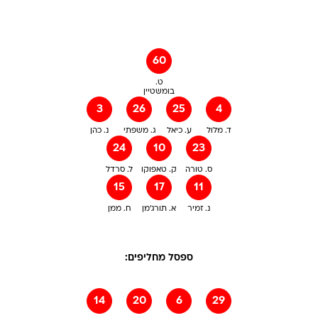
60
ט.
בומשטיין
3
26
25
4
ד. מלול
ע. כיאל
ג. משפתי
נ. כהן
24
10
23
ס. טורה
ק. טאפוקו
ל. סרדל
15
17
11
נ. זמיר
א. תורג'מן
ח. ממן
ספסל מחליפים:
14
20
6
29