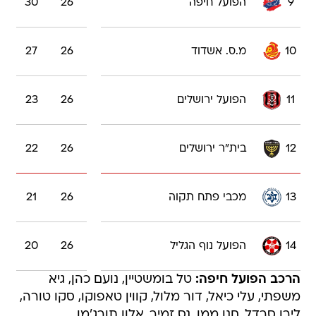
9
הפועל חיפה
26
30
10
מ.ס. אשדוד
26
27
11
הפועל ירושלים
26
23
12
בית"ר ירושלים
26
22
13
מכבי פתח תקוה
26
21
14
הפועל נוף הגליל
26
20
הרכב הפועל חיפה:
טל בומשטיין, נועם כהן, גיא
משפתי, עלי כיאל, דור מלול, קווין טאפוקו, סקו טורה,
לירן סרדל, חנן ממן, נס זמיר, אלון תורג'מן.