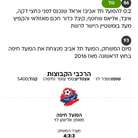
86
גול
0:2 להפועל תל אביב! אראל שנכנס לפני כחצי דקה,
איבד, אליאס שחטף, קיבל כדור חכם מאזולאי והקפיץ
מעל בומשטיין היישר לרשת
93
סיום המשחק, הפועל תל אביב מנצחת את הפועל חיפה
בחוץ לראשונה מאז 2016
הרכבי הקבוצות
שופט:
שניר
לוי
אצטדיון:
סמי עופר (חיפה)
קהל:
5400
הפועל חיפה
מאמן:
אלישע
לוי
מערך המשחק
4:3:3