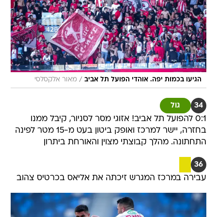
/
הגיעו בכמות יפה. אוהדי הפועל תל אביב
מאור אלקסלסי
34
גול
0:1 להפועל תל אביב! אזוגי מסר לסניור, קיבל ממנו
בחזרה, יישר למרכז ואופק ביטון בעט מ-15 מטר לפינה
התחתונה. מהלך קבוצתי מצוין והאורחת ביתרון
36
עבירה במרכז המגרש זיכתה את אליאס בכרטיס צהוב